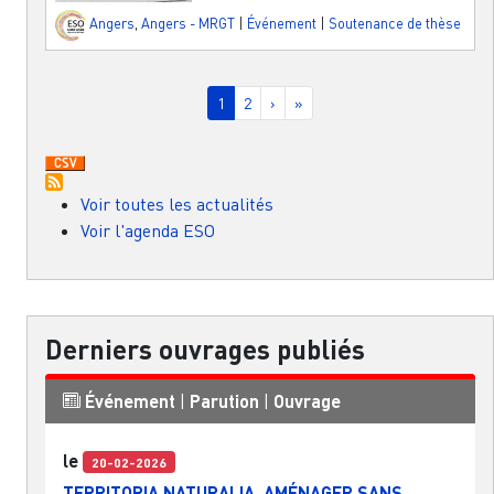
Angers
,
Angers - MRGT
|
Événement
|
Soutenance de thèse
Pagination
Page courante
Page
Page suivante
Dernière page
1
2
›
»
Voir toutes les actualités
Voir l'agenda ESO
Derniers ouvrages publiés
Événement
|
Parution
|
Ouvrage
le
20-02-2026
TERRITORIA NATURALIA. AMÉNAGER SANS