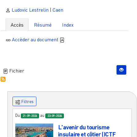
Ludovic Lestrelin
|
Caen
Accès
Résumé
Index
Accèder au document
Fichier
Filtres
Du
au
21-09-2026
23-09-2026
L'avenir du tourisme
insulaire et côtier (ICTF