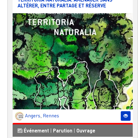
ALTÉRER, ENTRE PARTAGE ET RÉSERVE
Angers
,
Rennes
Événement
|
Parution
|
Ouvrage