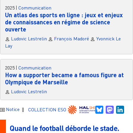
2025
|
Communication
Un atlas des sports en ligne : jeux et enjeux
de connaissances en régime de science
ouverte
Ludovic Lestrelin
François Madoré
Yvonnick Le
Lay
2025
|
Communication
How a supporter became a famous figure at
Olympique de Marseille
Ludovic Lestrelin
Bluesky
Mastodo
Link
Notice
COLLECTION ESO
Quand le football déborde le stade.