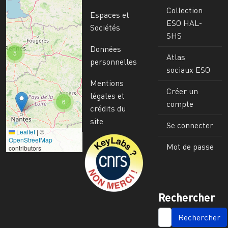
Collection
Espaces et
ESO HAL-
Sociétés
SHS
Données
5
Atlas
personnelles
sociaux ESO
Mentions
Créer un
légales et
6
compte
crédits du
site
Se connecter
Leaflet
|
©
Image
OpenStreetMap
Mot de passe
contributors
Rechercher
SEARCH