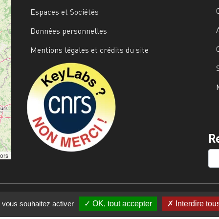
Espaces et Sociétés
Données personnelles
Mentions légales et crédits du site
Image
R
SE
tors
e vous souhaitez activer
OK, tout accepter
Interdire tou