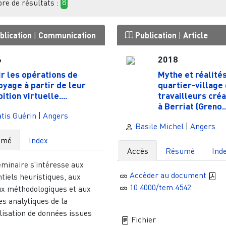
e de résultats :
8
blication
|
Communication
Publication
|
Article
6
2018
ir les opérations de
Mythe et réalité
oyage à partir de leur
quartier-village
ition virtuelle....
travailleurs créa
à Berriat (Greno..
tis Guérin
|
Angers
Basile Michel
|
Angers
umé
Index
Accès
Résumé
Ind
éminaire s’intéresse aux
Accèder au document
tiels heuristiques, aux
10.4000/tem.4542
ux méthodologiques et aux
es analytiques de la
lisation de données issues
Fichier
..