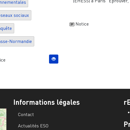
(EHESS) à Paris "Eprouver, .
onnementales
seaux sociaux
Notice
quête
asse-Normandie
ice
Informations légales
r
Contact
P
Actualités ESO