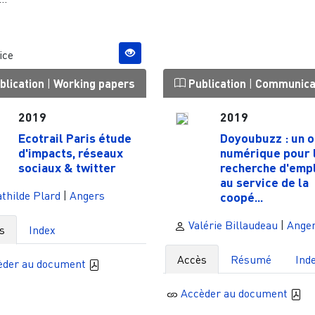
ice
blication
|
Working papers
Publication
|
Communica
2019
2019
Ecotrail Paris étude
Doyoubuzz : un o
d'impacts, réseaux
numérique pour 
sociaux & twitter
recherche d'emp
au service de la
thilde Plard
|
Angers
coopé...
Valérie Billaudeau
|
Ange
s
Index
Accès
Résumé
Ind
èder au document
Accèder au document