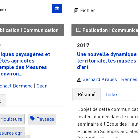
ier
Fichier
blication
|
Communication
Publication
|
Communica
0
2017
tiques paysagères et
Une nouvelle dynamique
étés agricoles -
territoriale, les musées
emple des Mesures
d’art
environ...
Gerhard Krauss
|
Rennes
chaël Bermond
|
Caen
Résumé
Index
x
L’objet de cette communica
invitée, donnée dans le cadr
riculteurs
Paysage
séminaire à l’Ecole des Hau
Etudes en Sciences Sociale
sures agri-