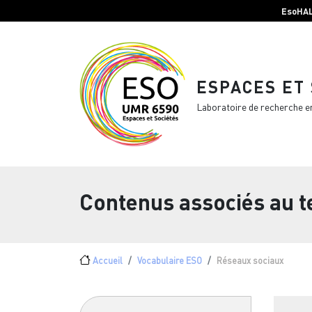
Menu top Header
Aller au contenu principal
EsoHA
ESPACES ET
Laboratoire de recherche e
Contenus associés au 
Fil d'Ariane
Accueil
Vocabulaire ESO
Réseaux sociaux