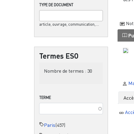
TYPE DE DOCUMENT
Not
article, ouvrage, communication,....
Pu
Termes ESO
Nombre de termes :
30
Ma
Accè
TERME
Acc
Paris
(457)