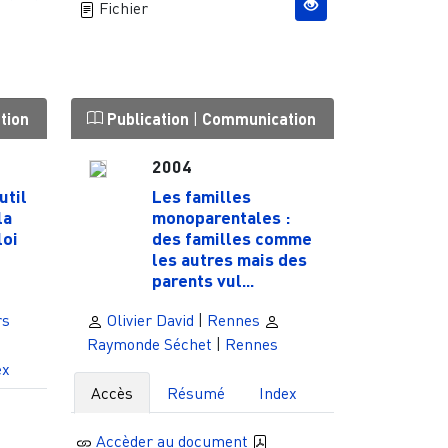
Fichier
tion
Publication
|
Communication
2004
util
Les familles
la
monoparentales :
loi
des familles comme
les autres mais des
parents vul...
rs
Olivier David
|
Rennes
Raymonde Séchet
|
Rennes
ex
Accès
Résumé
Index
Accèder au document