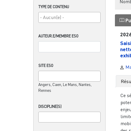
Nombr
TYPE DE CONTENU
Pu
202
AUTEUR.E/MEMBRE ESO
Sais
nett
exhib
SITE ESO
Ma
Rés
Angers, Caen, Le Mans, Nantes,
Rennes
Ce s
poten
DISCIPLINE(S)
enje
limit
mobi
des r.