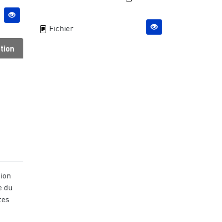
Fichier
tion
tion
e du
tes
s