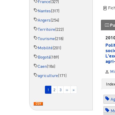
France
(327)
Fich
Nantes
(317)
Angers
(254)
Pu
Territoire
(222)
201
Tourisme
(218)
Poli
Mobilité
(201)
soci
L'ex
Bogotá
(189)
agri-
Caen
(186)
Mi
agriculture
(171)
Pagination
Inde
Page courante
Page
Page
Page suivante
Dernière page
1
2
3
››
»
Ag
Me