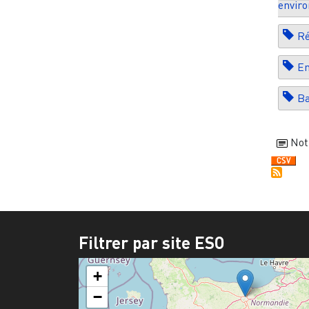
envir
Ré
En
B
Not
Filtrer par site ESO
+
−