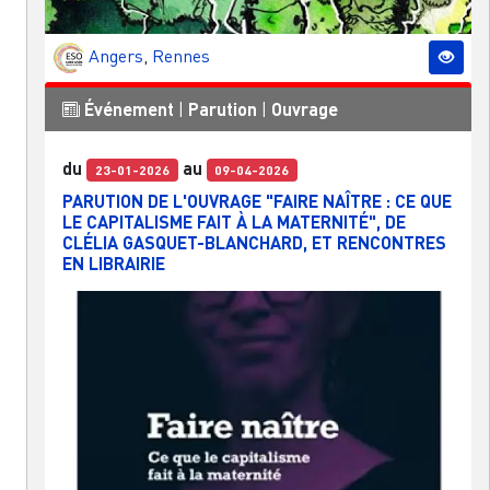
Angers
,
Rennes
Événement
|
Parution
|
Ouvrage
du
au
23-01-2026
09-04-2026
PARUTION DE L'OUVRAGE "FAIRE NAÎTRE : CE QUE
LE CAPITALISME FAIT À LA MATERNITÉ", DE
CLÉLIA GASQUET-BLANCHARD, ET RENCONTRES
EN LIBRAIRIE