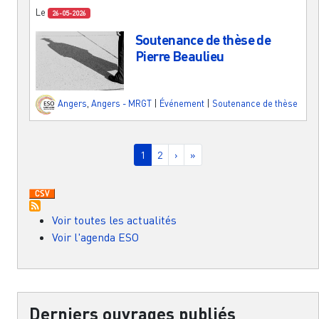
Le
26-05-2026
Soutenance de thèse de
Pierre Beaulieu
Angers
,
Angers - MRGT
|
Événement
|
Soutenance de thèse
Pagination
Page courante
Page
Page suivante
Dernière page
1
2
›
»
Voir toutes les actualités
Voir l'agenda ESO
Derniers ouvrages publiés