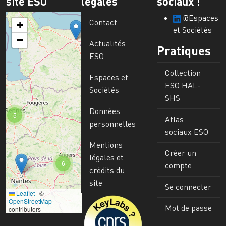
site ESO
légales
sociaux !
@Espaces
Contact
+
et Sociétés
−
Actualités
Pratiques
ESO
Collection
Espaces et
ESO HAL-
Sociétés
SHS
Données
5
Atlas
personnelles
sociaux ESO
Mentions
Créer un
légales et
6
compte
crédits du
site
Se connecter
Leaflet
|
©
Image
OpenStreetMap
Mot de passe
contributors