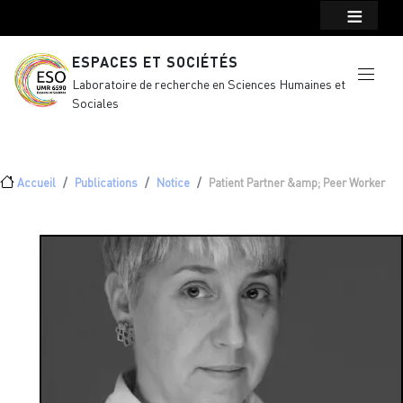
Menu top Header
Aller au contenu principal
ESPACES ET SOCIÉTÉS
Laboratoire de recherche en Sciences Humaines et
Sociales
Fil d'Ariane
Accueil
Publications
Notice
Patient Partner &amp; Peer Worker