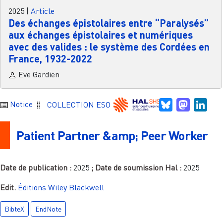
2025
|
Article
Des échanges épistolaires entre “Paralysés”
aux échanges épistolaires et numériques
avec des valides : le système des Cordées en
France, 1932-2022
Eve Gardien
Bluesky
Mastodo
Link
Notice
COLLECTION ESO
Patient Partner &amp; Peer Worker
Date de publication :
2025
; Date de soumission Hal :
2025
Edit.
Éditions Wiley Blackwell
BibteX
EndNote