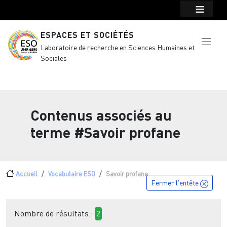
Menu top Header
Aller au contenu principal
ESPACES ET SOCIÉTÉS
Laboratoire de recherche en Sciences Humaines et
Sociales
Contenus associés au
terme
#Savoir profane
Fil d'Ariane
Accueil
Vocabulaire ESO
Savoir profane
Fermer l'entête
Nombre de résultats :
2