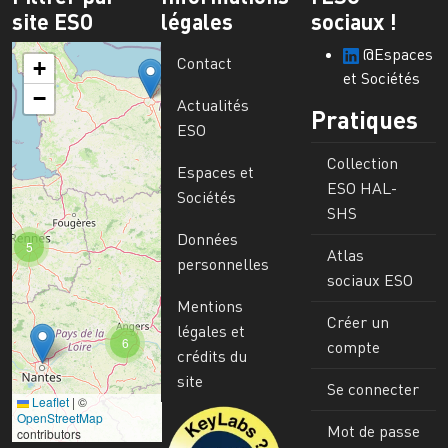
site ESO
légales
sociaux !
@Espaces
Contact
+
et Sociétés
−
Actualités
Pratiques
ESO
Collection
Espaces et
ESO HAL-
Sociétés
SHS
Données
5
Atlas
personnelles
sociaux ESO
Mentions
Créer un
légales et
6
compte
crédits du
site
Se connecter
Leaflet
|
©
Image
OpenStreetMap
Mot de passe
contributors