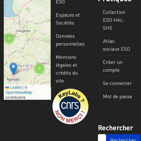
ESO
Collection
Espaces et
ESO HAL-
Sociétés
SHS
Données
5
Atlas
personnelles
sociaux ESO
Mentions
Créer un
légales et
6
compte
crédits du
site
Se connecter
Leaflet
|
©
Image
OpenStreetMap
Mot de passe
contributors
Rechercher
SEARCH