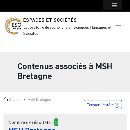
Menu top Header
Aller au contenu principal
ESPACES ET SOCIÉTÉS
Laboratoire de recherche en Sciences Humaines et
Sociales
Contenus associés à
MSH
Bretagne
Fil d'Ariane
Accueil
MSH Bretagne
Fermer l'entête
Nombre de résultats :
3
MSH Bretagne