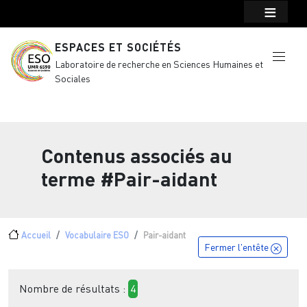
Menu top Header
Aller au contenu principal
ESPACES ET SOCIÉTÉS
Laboratoire de recherche en Sciences Humaines et
Sociales
Contenus associés au
terme
#Pair-aidant
Fil d'Ariane
Accueil
Vocabulaire ESO
Pair-aidant
Fermer l'entête
Nombre de résultats :
4