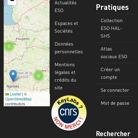
−
Actualités
Pratiques
ESO
Collection
Espaces et
ESO HAL-
Sociétés
SHS
Données
5
Atlas
personnelles
sociaux ESO
Mentions
Créer un
légales et
6
compte
crédits du
site
Se connecter
Leaflet
|
©
Image
OpenStreetMap
Mot de passe
contributors
Rechercher