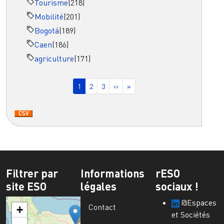
Tourisme
(218)
Mobilité
(201)
Bogotá
(189)
Caen
(186)
agriculture
(171)
Pagination
Page courante
Page
Page
Page suivante
Dernière page
1
2
3
››
»
Filtrer par
Informations
rESO
site ESO
légales
sociaux !
@Espaces
Contact
+
et Sociétés