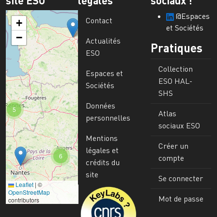
@Espaces
Contact
+
et Sociétés
−
Actualités
Pratiques
ESO
Collection
Espaces et
ESO HAL-
Sociétés
SHS
Données
5
Atlas
personnelles
sociaux ESO
Mentions
Créer un
légales et
6
compte
crédits du
site
Se connecter
Leaflet
|
©
Image
OpenStreetMap
Mot de passe
contributors