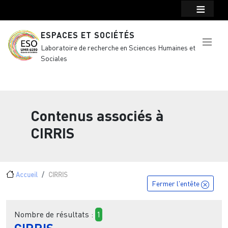
Menu top Header
Aller au contenu principal
ESPACES ET SOCIÉTÉS
Laboratoire de recherche en Sciences Humaines et
Sociales
Contenus associés à
CIRRIS
Fil d'Ariane
Accueil
CIRRIS
Fermer l'entête
Nombre de résultats :
1
CIRRIS