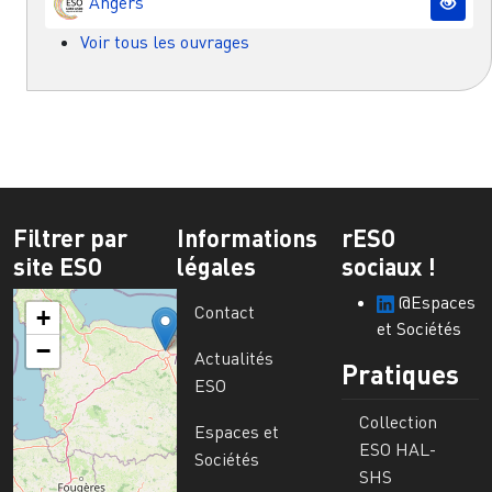
Angers
Voir tous les ouvrages
Filtrer par
Informations
rESO
site ESO
légales
sociaux !
@Espaces
Contact
+
et Sociétés
−
Actualités
Pratiques
ESO
Collection
Espaces et
ESO HAL-
Sociétés
SHS