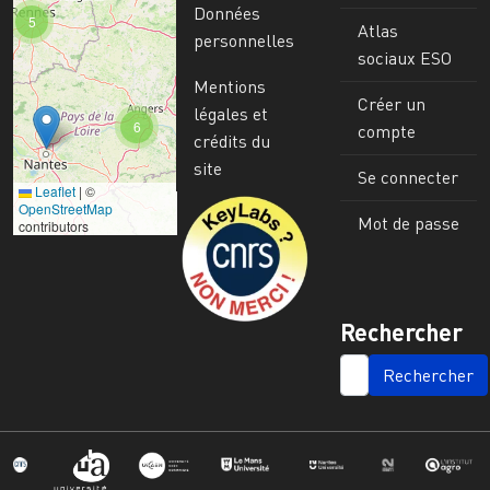
Données
5
Atlas
personnelles
sociaux ESO
Mentions
Créer un
légales et
6
compte
crédits du
site
Se connecter
Leaflet
|
©
Image
OpenStreetMap
Mot de passe
contributors
Rechercher
SEARCH