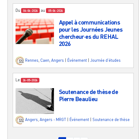
Du
au
04-06-2026
05-06-2026
Appel à communications
pour les Journées Jeunes
chercheur·es du REHAL
2026
Rennes
,
Caen
,
Angers
|
Événement
|
Journée d'études
Le
26-05-2026
Soutenance de thèse de
Pierre Beaulieu
Angers
,
Angers - MRGT
|
Événement
|
Soutenance de thèse
Pagination