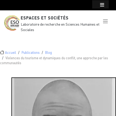
Menu top Header
Aller au contenu principal
ESPACES ET SOCIÉTÉS
Laboratoire de recherche en Sciences Humaines et
Sociales
Fil d'Ariane
Accueil
Publications
Blog
Violences du tourisme et dynamiques du conflit, une approche par les
communautés