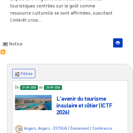
touristiques centrées sur le goût comme
ressource culturelle se sont affirmées, suscitant
l’intérêt crois...
Notice
Filtres
Du
au
21-09-2026
23-09-2026
L'avenir du tourisme
insulaire et côtier (ICTF
2026)
Angers
,
Angers - ESTHUA
|
Événement
|
Conférence