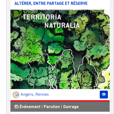
ALTÉRER, ENTRE PARTAGE ET RÉSERVE
Angers
,
Rennes
Événement
|
Parution
|
Ouvrage