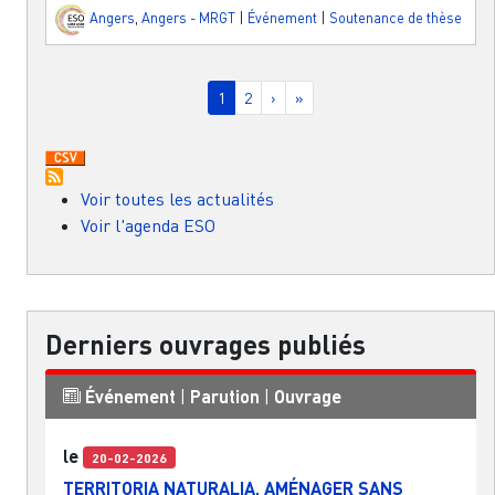
Angers
,
Angers - MRGT
|
Événement
|
Soutenance de thèse
Pagination
Page courante
Page
Page suivante
Dernière page
1
2
›
»
Voir toutes les actualités
Voir l'agenda ESO
Derniers ouvrages publiés
Événement
|
Parution
|
Ouvrage
le
20-02-2026
TERRITORIA NATURALIA. AMÉNAGER SANS