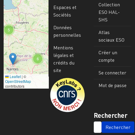
Collection
Espaces et
ESO HAL-
Sociétés
SHS
Données
5
Atlas
personnelles
sociaux ESO
Mentions
Créer un
légales et
6
compte
crédits du
site
Se connecter
Leaflet
|
©
Image
OpenStreetMap
Mot de passe
contributors
Rechercher
SEARCH