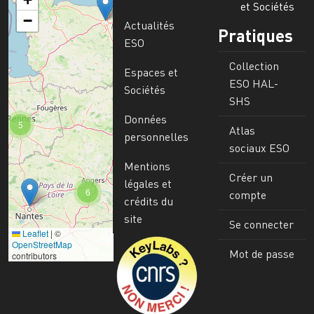
et Sociétés
−
Actualités
Pratiques
ESO
Collection
Espaces et
ESO HAL-
Sociétés
SHS
Données
5
Atlas
personnelles
sociaux ESO
Mentions
Créer un
légales et
6
compte
crédits du
site
Se connecter
Leaflet
|
©
Image
OpenStreetMap
Mot de passe
contributors