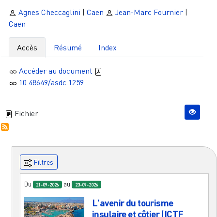
Agnes Checcaglini
|
Caen
Jean-Marc Fournier
|
Caen
Accès
Résumé
Index
Accèder au document
10.48649/asdc.1259
Fichier
Filtres
Du
au
21-09-2026
23-09-2026
L'avenir du tourisme
insulaire et côtier (ICTF