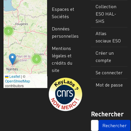
Collection
Espaces et
ESO HAL-
Sociétés
SHS
Données
5
Atlas
personnelles
sociaux ESO
Mentions
Créer un
légales et
6
compte
crédits du
site
Se connecter
Leaflet
|
©
Image
OpenStreetMap
Mot de passe
contributors
Rechercher
SEARCH