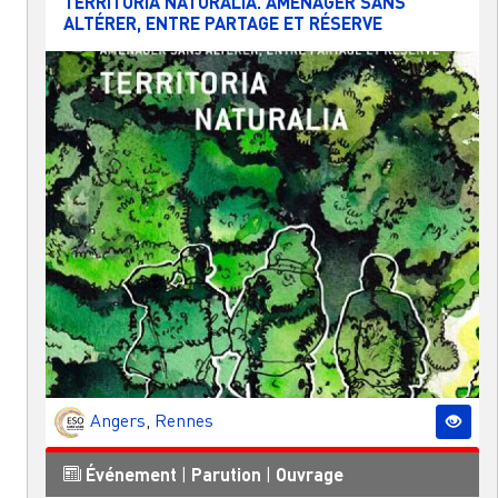
TERRITORIA NATURALIA. AMÉNAGER SANS
ALTÉRER, ENTRE PARTAGE ET RÉSERVE
Angers
,
Rennes
Événement
|
Parution
|
Ouvrage