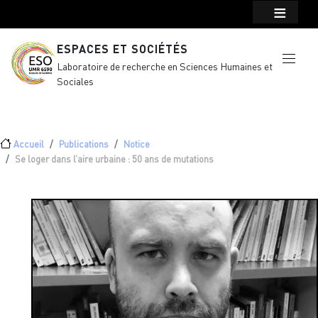
Menu top Header
Aller au contenu principal
ESPACES ET SOCIÉTÉS
Laboratoire de recherche en Sciences Humaines et
Sociales
Fil d'Ariane
Accueil
Publications
Notice
Se loger dans l’aire urbaine : 50 ans de mutations