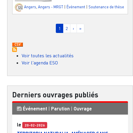
Angers
,
Angers - MRGT
|
Événement
|
Soutenance de thèse
Pagination
Page courante
Page
Page suivante
Dernière page
1
2
›
»
Voir toutes les actualités
Voir l'agenda ESO
Derniers ouvrages publiés
Événement
|
Parution
|
Ouvrage
le
20-02-2026