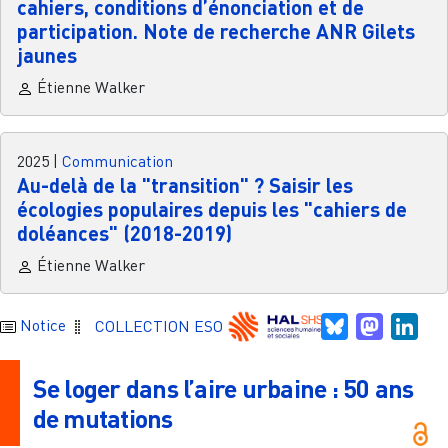
cahiers, conditions d’énonciation et de
participation. Note de recherche ANR Gilets
jaunes
Étienne Walker
2025
|
Communication
Au-delà de la "transition" ? Saisir les
écologies populaires depuis les "cahiers de
doléances" (2018-2019)
Étienne Walker
Bluesky
Mastodo
Link
Notice
COLLECTION ESO
Se loger dans l’aire urbaine : 50 ans
de mutations