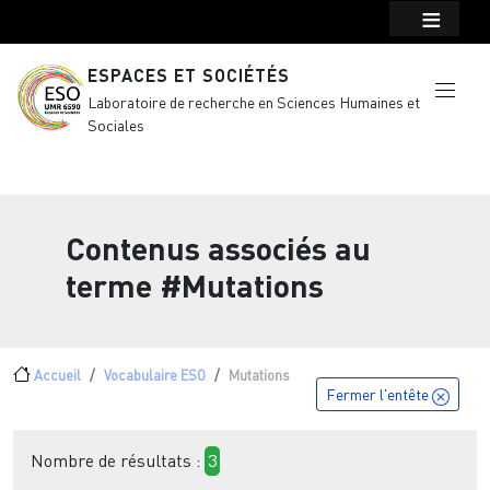
Menu top Header
Aller au contenu principal
ESPACES ET SOCIÉTÉS
Laboratoire de recherche en Sciences Humaines et
Sociales
Contenus associés au
terme
#Mutations
Fil d'Ariane
Accueil
Vocabulaire ESO
Mutations
Fermer l'entête
Nombre de résultats :
3