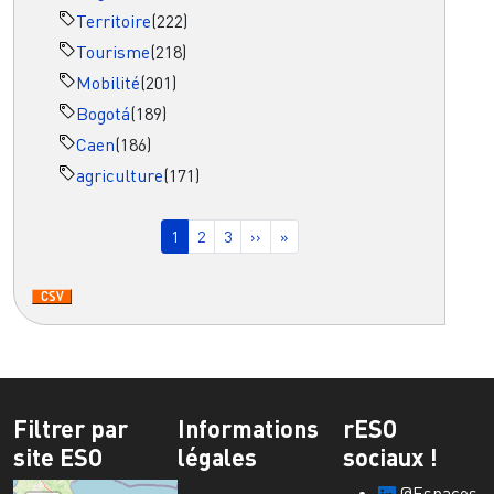
Territoire
(222)
Tourisme
(218)
Mobilité
(201)
Bogotá
(189)
Caen
(186)
agriculture
(171)
Pagination
Page courante
Page
Page
Page suivante
Dernière page
1
2
3
››
»
Filtrer par
Informations
rESO
site ESO
légales
sociaux !
@Espaces