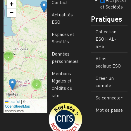
Contact
+
et Sociétés
−
Actualités
Pratiques
ESO
Collection
Espaces et
ESO HAL-
Sociétés
SHS
Données
5
Atlas
personnelles
sociaux ESO
Mentions
Créer un
légales et
6
compte
crédits du
site
Se connecter
Leaflet
|
©
Image
OpenStreetMap
Mot de passe
contributors