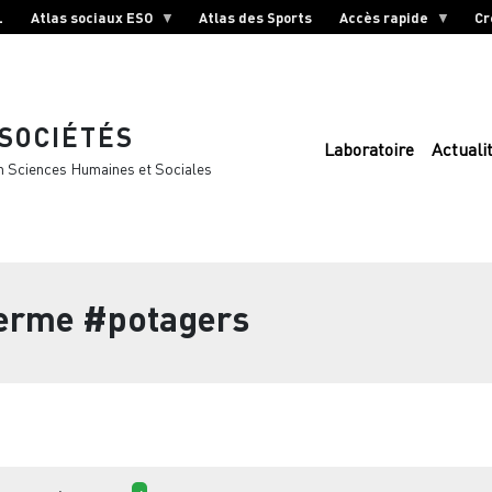
L
Atlas sociaux ESO
Atlas des Sports
Accès rapide
Cr
 SOCIÉTÉS
Laboratoire
Actuali
n Sciences Humaines et Sociales
terme
#potagers