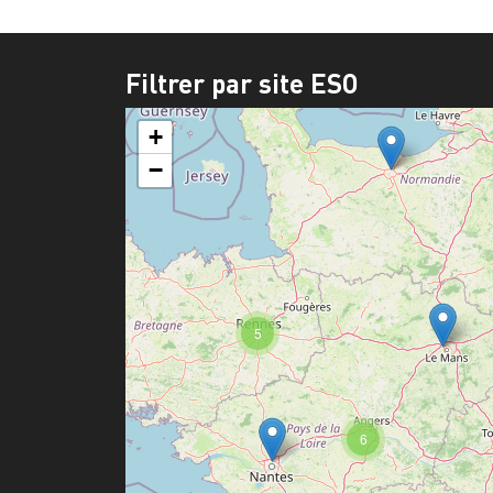
Filtrer par site ESO
+
−
5
6