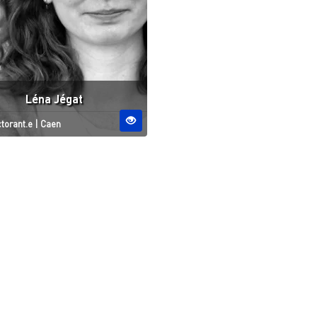
Léna Jégat
tut
Site ESO
torant.e
|
Caen