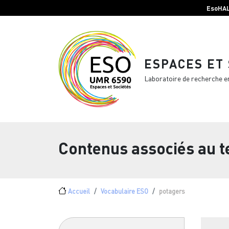
Menu top Header
Aller au contenu principal
EsoHA
ESPACES ET
Laboratoire de recherche e
Contenus associés au 
Fil d'Ariane
Accueil
Vocabulaire ESO
potagers