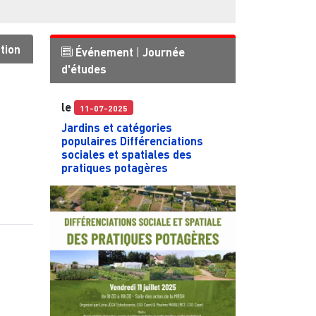
tion
Événement
|
Journée
d'études
le
11-07-2025
Jardins et catégories
populaires Différenciations
sociales et spatiales des
pratiques potagères