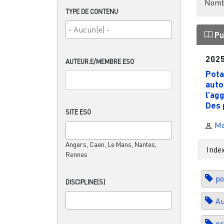
Nombr
TYPE DE CONTENU
Pu
202
AUTEUR.E/MEMBRE ESO
Pota
auto
l’ag
Des p
SITE ESO
Ma
Angers, Caen, Le Mans, Nantes,
Inde
Rennes
po
DISCIPLINE(S)
Au
pr