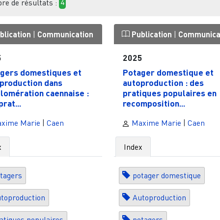
e de résultats :
4
blication
|
Communication
Publication
|
Communica
5
2025
gers domestiques et
Potager domestique et
production dans
autoproduction : des
glomération caennaise :
pratiques populaires en
rat...
recomposition...
xime Marie
|
Caen
Maxime Marie
|
Caen
x
Index
tagers
potager domestique
toproduction
Autoproduction
atiques populaires
potagers