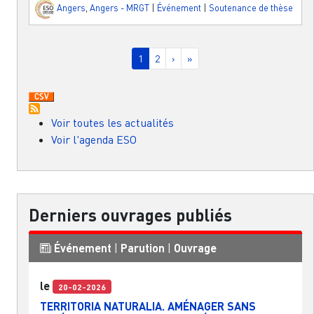
Angers
,
Angers - MRGT
|
Événement
|
Soutenance de thèse
Pagination
Page courante
Page
Page suivante
Dernière page
1
2
›
»
Voir toutes les actualités
Voir l'agenda ESO
Derniers ouvrages publiés
Événement
|
Parution
|
Ouvrage
le
20-02-2026
TERRITORIA NATURALIA. AMÉNAGER SANS