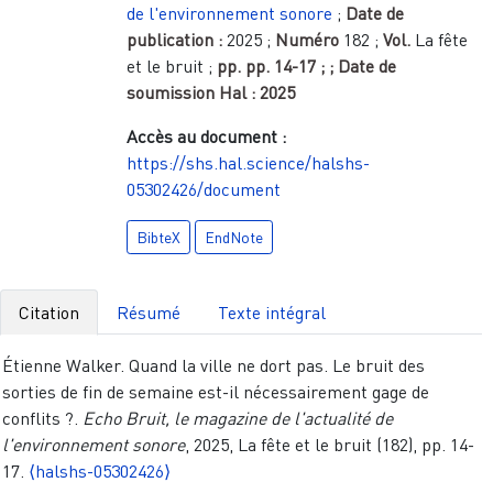
de l'environnement sonore
;
Date de
publication :
2025
;
Numéro
182
;
Vol.
La fête
et le bruit
;
pp.
pp. 14-17
;
; Date de
soumission Hal :
2025
Accès au document :
https://shs.hal.science/halshs-
05302426/document
BibteX
EndNote
Citation
Résumé
Texte intégral
Étienne Walker. Quand la ville ne dort pas. Le bruit des
sorties de fin de semaine est-il nécessairement gage de
conflits ?.
Echo Bruit, le magazine de l'actualité de
l'environnement sonore
, 2025, La fête et le bruit (182), pp. 14-
17.
⟨halshs-05302426⟩