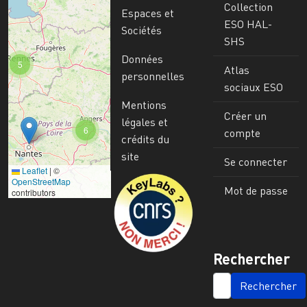
Collection
Espaces et
ESO HAL-
Sociétés
SHS
Données
5
Atlas
personnelles
sociaux ESO
Mentions
Créer un
légales et
6
compte
crédits du
site
Se connecter
Leaflet
|
©
Image
OpenStreetMap
Mot de passe
contributors
Rechercher
SEARCH