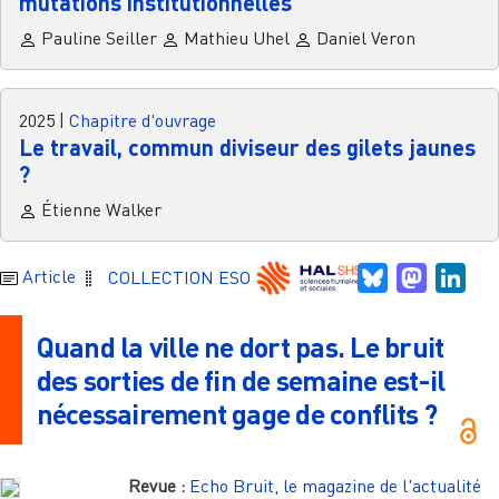
mutations institutionnelles
Pauline Seiller
Mathieu Uhel
Daniel Veron
2025
|
Chapitre d'ouvrage
Le travail, commun diviseur des gilets jaunes
?
Étienne Walker
Bluesky
Mastodo
Link
Article
COLLECTION ESO
Quand la ville ne dort pas. Le bruit
des sorties de fin de semaine est-il
nécessairement gage de conflits ?
Revue :
Echo Bruit, le magazine de l'actualité