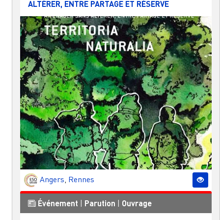
ALTÉRER, ENTRE PARTAGE ET RÉSERVE
Angers
,
Rennes
Événement
|
Parution
|
Ouvrage