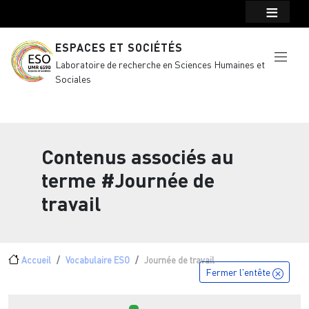
Menu top Header
Aller au contenu principal
ESPACES ET SOCIÉTÉS
Laboratoire de recherche en Sciences Humaines et
Sociales
Contenus associés au
terme
#Journée de
travail
Fil d'Ariane
Accueil
Vocabulaire ESO
Journée de travail
Fermer l'entête