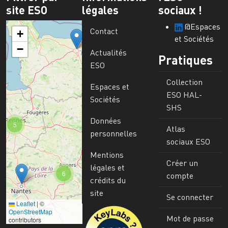
site ESO
légales
sociaux !
@Espaces
Contact
+
et Sociétés
−
Actualités
Pratiques
ESO
Collection
Espaces et
ESO HAL-
Sociétés
SHS
Données
5
Atlas
personnelles
sociaux ESO
Mentions
Créer un
légales et
6
compte
crédits du
site
Se connecter
Leaflet
|
©
Image
OpenStreetMap
Mot de passe
contributors