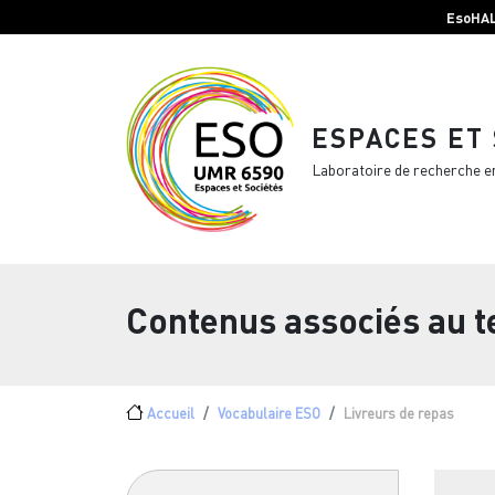
Menu top Header
Aller au contenu principal
EsoHA
ESPACES ET
Laboratoire de recherche e
Contenus associés au 
Fil d'Ariane
Accueil
Vocabulaire ESO
Livreurs de repas