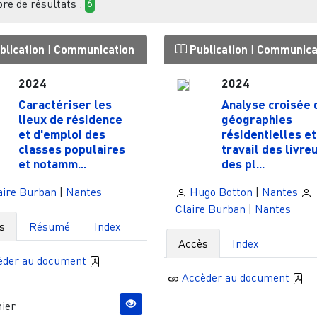
e de résultats :
6
blication
|
Communication
Publication
|
Communica
2024
2024
Caractériser les
Analyse croisée 
lieux de résidence
géographies
et d'emploi des
résidentielles et
classes populaires
travail des livre
et notamm...
des pl...
aire Burban
|
Nantes
Hugo Botton
|
Nantes
Claire Burban
|
Nantes
s
Résumé
Index
Accès
Index
èder au document
Accèder au document
ier