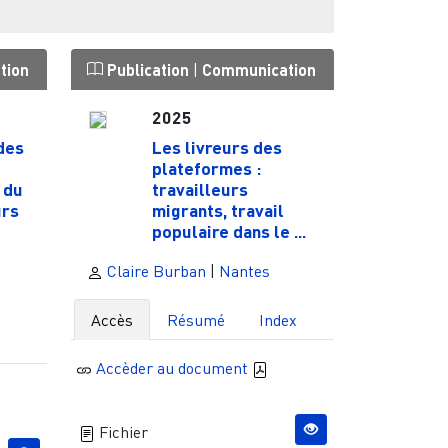
tion
Publication
|
Communication
2025
des
Les livreurs des
plateformes :
 du
travailleurs
urs
migrants, travail
populaire dans le ...
Claire Burban
|
Nantes
Accès
Résumé
Index
Accèder au document
Fichier