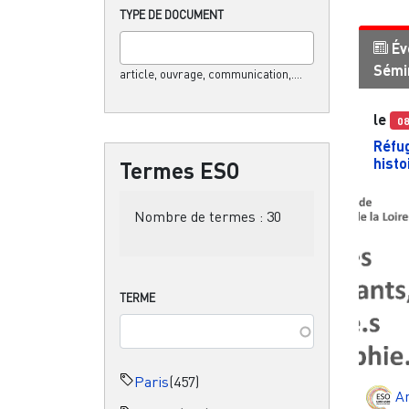
TYPE DE DOCUMENT
Év
Sémi
article, ouvrage, communication,....
le
0
Réfug
histo
Termes ESO
Nombre de termes :
30
TERME
Paris
(457)
A