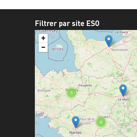
Filtrer par site ESO
+
−
5
6