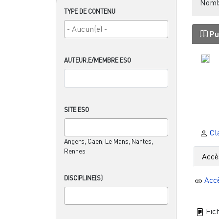
Nombr
TYPE DE CONTENU
Pu
AUTEUR.E/MEMBRE ESO
SITE ESO
Cl
Angers, Caen, Le Mans, Nantes,
Rennes
Accè
DISCIPLINE(S)
Acc
Fich