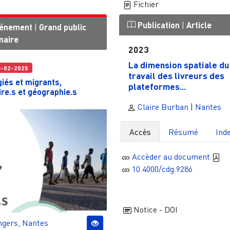
Fichier
Publication
|
Article
énement
|
Grand public
naire
2023
La dimension spatiale du
8-02-2025
travail des livreurs des
iés et migrants,
plateformes...
ire.s et géographie.s
Claire Burban
|
Nantes
Accès
Résumé
Ind
Accèder au document
10.4000/cdg.9286
Notice - DOI
ngers
,
Nantes