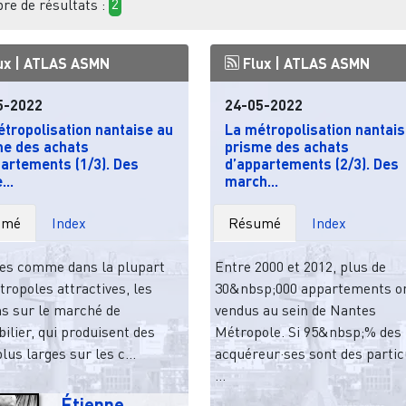
e de résultats :
2
ux |
ATLAS ASMN
Flux |
ATLAS ASMN
5-2022
24-05-2022
tropolisation nantaise au
La métropolisation nantais
me des achats
prisme des achats
artements (1/3). Des
d’appartements (2/3). Des
...
march...
umé
Index
Résumé
Index
es comme dans la plupart
Entre 2000 et 2012, plus de
ropoles attractives, les
30&nbsp;000 appartements on
ns sur le marché de
vendus au sein de Nantes
ilier, qui produisent des
Métropole. Si 95&nbsp;% des
plus larges sur les c...
acquéreur·ses sont des partic
...
Étienne