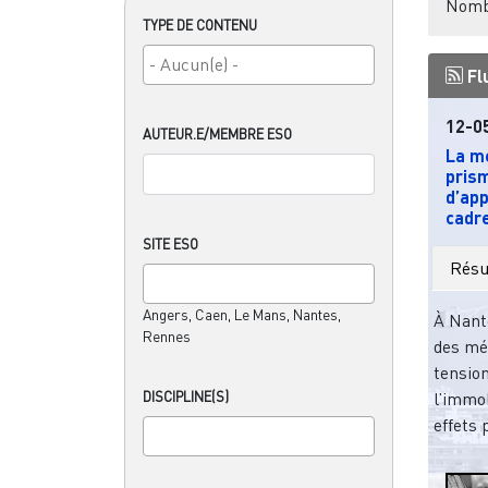
Nombr
TYPE DE CONTENU
Fl
12-0
AUTEUR.E/MEMBRE ESO
La mé
pris
d’app
cadre
SITE ESO
Rés
Angers, Caen, Le Mans, Nantes,
À Nant
Rennes
des mét
tensio
DISCIPLINE(S)
l’immob
effets 