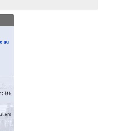
e au
t été
uliers