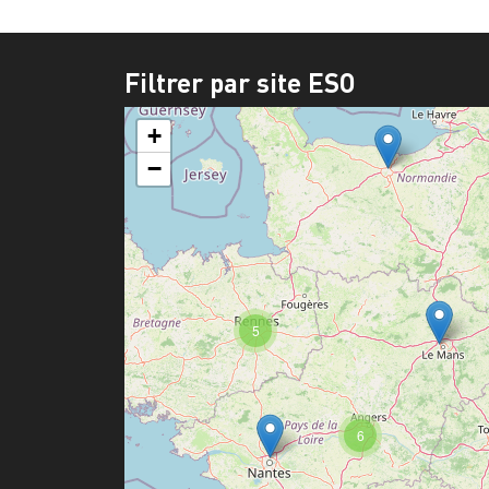
Filtrer par site ESO
+
−
5
6