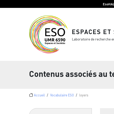
Menu top Header
Aller au contenu principal
EsoHA
ESPACES ET
Laboratoire de recherche e
Contenus associés au 
Fil d'Ariane
Accueil
Vocabulaire ESO
loyers