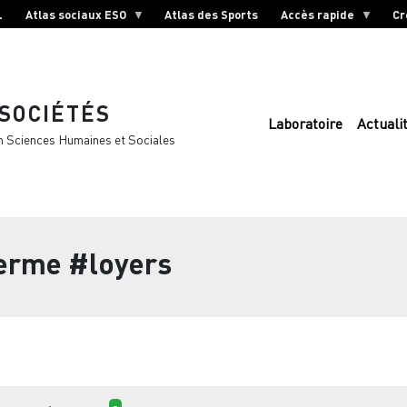
L
Atlas sociaux ESO
Atlas des Sports
Accès rapide
Cr
 SOCIÉTÉS
Laboratoire
Actuali
n Sciences Humaines et Sociales
terme
#loyers