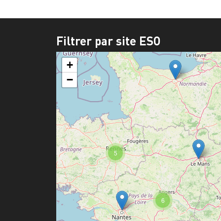
Filtrer par site ESO
+
−
5
6