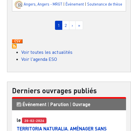
Angers
,
Angers - MRGT
|
Événement
|
Soutenance de thèse
Pagination
Page courante
Page
Page suivante
Dernière page
1
2
›
»
Voir toutes les actualités
Voir l'agenda ESO
Derniers ouvrages publiés
Événement
|
Parution
|
Ouvrage
le
20-02-2026
TERRITORIA NATURALIA. AMÉNAGER SANS