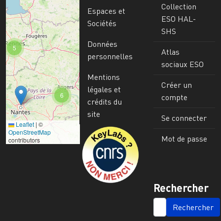
Collection
Espaces et
ESO HAL-
Sociétés
SHS
Données
5
Atlas
personnelles
sociaux ESO
Mentions
Créer un
légales et
6
compte
crédits du
site
Se connecter
Leaflet
|
©
Image
OpenStreetMap
Mot de passe
contributors
Rechercher
SEARCH