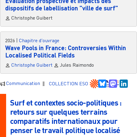
Évaluation prospective et impacts des
dispositifs de labellisation "ville de surf"
Christophe Guibert
2026
|
Chapitre d'ouvrage
Wave Pools in France: Controversies Within
Localised Political Fields
Christophe Guibert
Jules Raimondo
Bluesky
Mastodo
Link
Communication
COLLECTION ESO
Surf et contextes socio-politiques :
retours sur quelques terrains
comparatifs internationaux pour
penser le travail politique localisé