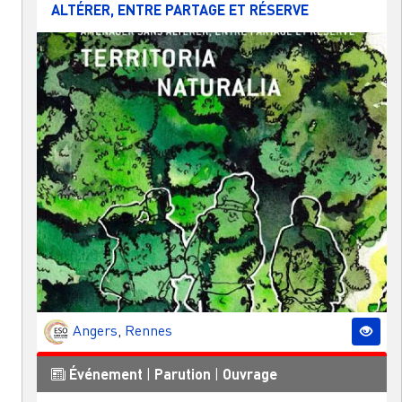
ALTÉRER, ENTRE PARTAGE ET RÉSERVE
Angers
,
Rennes
Événement
|
Parution
|
Ouvrage