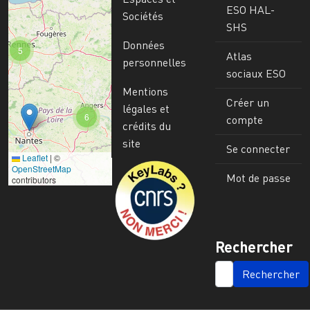
ESO HAL-
Sociétés
SHS
Données
5
Atlas
personnelles
sociaux ESO
Mentions
Créer un
légales et
6
compte
crédits du
site
Se connecter
Leaflet
|
©
Image
OpenStreetMap
Mot de passe
contributors
Rechercher
SEARCH