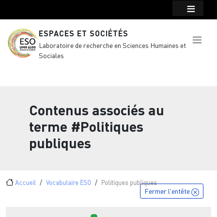
Menu top Header
Aller au contenu principal
ESPACES ET SOCIÉTÉS
Laboratoire de recherche en Sciences Humaines et
Sociales
Contenus associés au
terme
#Politiques
publiques
Fil d'Ariane
Accueil
Vocabulaire ESO
Politiques publiques
Fermer l'entête