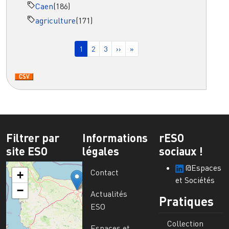
Caen
(186)
agriculture
(171)
Pagination
Page courante
Page
Page
Page suivante
Dernière page
1
2
3
››
»
Filtrer par
Informations
rESO
site ESO
légales
sociaux !
@Espaces
Contact
+
et Sociétés
−
Actualités
Pratiques
ESO
Collection
Espaces et