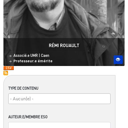
RÉMI ROUAULT
Statut
Site ESO
Associé.e UMR
|
Caen
Professeur.e émérite
TYPE DE CONTENU
AUTEUR.E/MEMBRE ESO