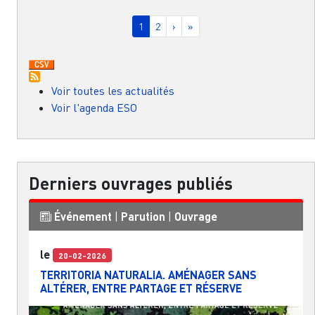
Pagination
Page courante
Page
Page suivante
Dernière page
1
2
›
»
Voir toutes les actualités
Voir l'agenda ESO
Derniers ouvrages publiés
Événement
|
Parution
|
Ouvrage
le
20-02-2026
TERRITORIA NATURALIA. AMÉNAGER SANS
ALTÉRER, ENTRE PARTAGE ET RÉSERVE