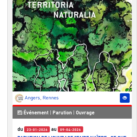
Angers
,
Rennes
Événement
|
Parution
|
Ouvrage
du
au
23-01-2026
09-04-2026