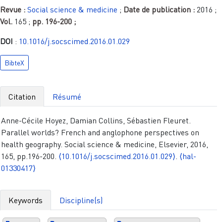
Revue :
Social science & medicine
;
Date de publication :
2016
;
Vol.
165
;
pp.
196-200
;
DOI
:
10.1016/j.socscimed.2016.01.029
BibteX
Citation
Résumé
Anne-Cécile Hoyez, Damian Collins, Sébastien Fleuret.
Parallel worlds? French and anglophone perspectives on
health geography. Social science & medicine, Elsevier, 2016,
165, pp.196-200.
⟨10.1016/j.socscimed.2016.01.029⟩
.
⟨hal-
01330417⟩
Keywords
Discipline(s)