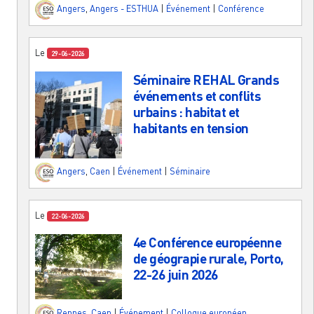
Angers
,
Angers - ESTHUA
|
Événement
|
Conférence
Le
29-06-2026
Séminaire REHAL Grands
événements et conflits
urbains : habitat et
habitants en tension
Angers
,
Caen
|
Événement
|
Séminaire
Le
22-06-2026
4e Conférence européenne
de géograpie rurale, Porto,
22-26 juin 2026
Rennes
,
Caen
|
Événement
|
Colloque européen