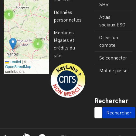
SHS
Données
5
Atlas
personnelles
sociaux ESO
Mentions
Créer un
légales et
6
compte
crédits du
site
Se connecter
Leaflet
|
©
Image
OpenStreetMap
Mot de passe
contributors
Rechercher
SEARCH