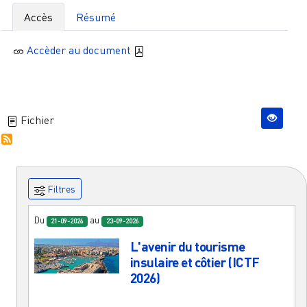
Accès
Résumé
Accèder au document
Fichier
Filtres
Du
au
21-09-2026
23-09-2026
L'avenir du tourisme
insulaire et côtier (ICTF
2026)