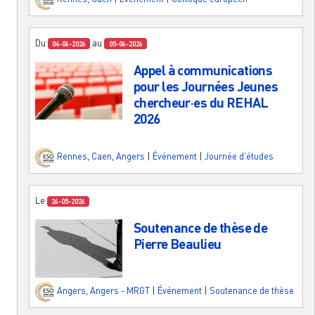
Du
au
04-06-2026
05-06-2026
Appel à communications
pour les Journées Jeunes
chercheur·es du REHAL
2026
Rennes
,
Caen
,
Angers
|
Événement
|
Journée d'études
Le
26-05-2026
Soutenance de thèse de
Pierre Beaulieu
Angers
,
Angers - MRGT
|
Événement
|
Soutenance de thèse