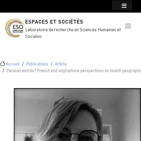
Menu top Header
Aller au contenu principal
ESPACES ET SOCIÉTÉS
Laboratoire de recherche en Sciences Humaines et
Sociales
Fil d'Ariane
Accueil
Publications
Article
Parallel worlds? French and anglophone perspectives on health geography