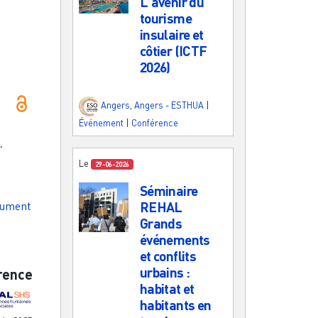
L'avenir du
tourisme
insulaire et
côtier (ICTF
2026)
Angers
,
Angers - ESTHUA
|
Événement
|
Conférence
.
Le
29-06-2026
Séminaire
cument
REHAL
Grands
z
événements
et conflits
urbains :
rence
habitat et
habitants en