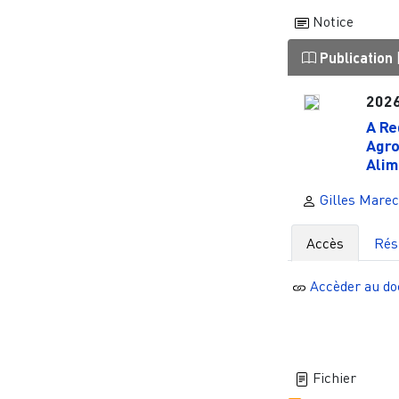
Notice
Publication
202
A Re
Agro
Alim
Gilles Marec
Accès
Ré
Accèder au d
Fichier