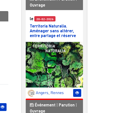
Ouvrage
le
20-02-2026
Territoria Naturalia.
Aménager sans altérer,
entre partage et réserve
Angers
,
Rennes
Événement
|
Parution
|
Ouvrage