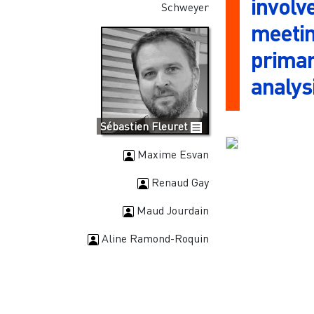
involv
Schweyer
meetin
primar
analysi
Sébastien Fleuret
Maxime Esvan
Renaud Gay
Maud Jourdain
Aline Ramond-Roquin