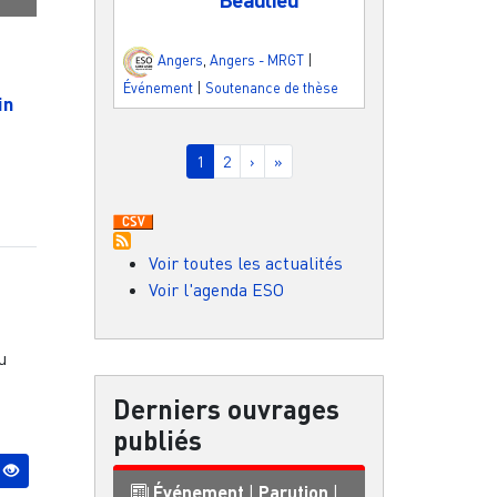
Angers
,
Angers - MRGT
|
Événement
|
Soutenance de thèse
in
Pagination
Page courante
Page
Page suivante
Dernière page
1
2
›
»
Voir toutes les actualités
Voir l'agenda ESO
u
Derniers ouvrages
publiés
Événement
|
Parution
|