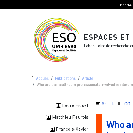
Menu top Header
Aller au contenu principal
EsoHA
ESPACES ET
Laboratoire de recherche e
Fil d'Ariane
Accueil
Publications
Article
Who are the healthcare professionals involved in interpro
Article
COL
Laure Fiquet
Matthieu Peurois
Who ar
François-Xavier