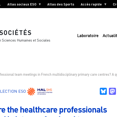
L
Atlas sociaux ESO
Atlas des Sports
Accès rapide
Cr
 SOCIÉTÉS
Laboratoire
Actuali
n Sciences Humaines et Sociales
fessional team meetings in French multidisciplinary primary care centres? A qu
Blue
LECTION ESO
e the healthcare professionals