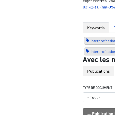
eight centres.
BM
03142-z⟩
.
⟨hal-05
Keywords
Interprofessio
Interprofessio
Avec les 
Publications
TYPE DE DOCUMENT
Publication