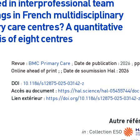
ed in interprofessional team
gs in French multidisciplinary
y care centres? A quantitative
s of eight centres
Revue :
BMC Primary Care
;
Date de publication :
2026
;
pp
Online ahead of print
;
; Date de soumission Hal :
2026
DOI
:
10.1186/s12875-025-03142-z
Accès au document :
https://hal.science/hal-05455744/do
Lien extérieur :
https://doi.org/10.1186/s12875-025-03142-
Autre réfé
in
: Collection ESO