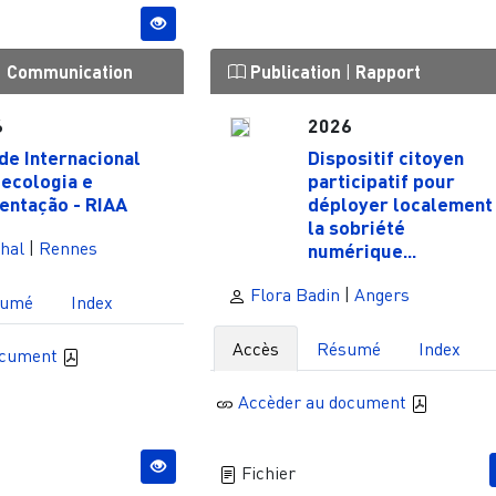
|
Communication
Publication
|
Rapport
6
2026
de Internacional
Dispositif citoyen
ecologia e
participatif pour
entação - RIAA
déployer localement
la sobriété
hal
|
Rennes
numérique...
Flora Badin
|
Angers
sumé
Index
Accès
Résumé
Index
ocument
Accèder au document
Fichier