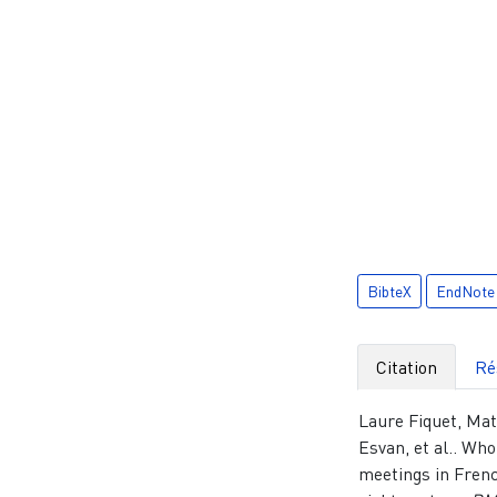
BibteX
EndNote
Citation
Ré
Laure Fiquet, Mat
Esvan, et al.. Wh
meetings in Frenc