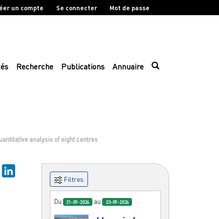
éer un compte
Se connecter
Mot de passe
tés
Recherche
Publications
Annuaire
antitative analysis of eight centres
sky
Mastodon
LinkedIn
Filtres
Du
au
21-09-2026
23-09-2026