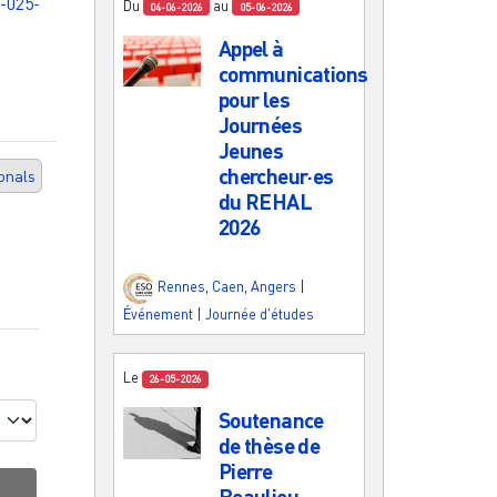
-025-
Du
au
04-06-2026
05-06-2026
Appel à
communications
pour les
Journées
Jeunes
chercheur·es
onals
du REHAL
2026
Rennes
,
Caen
,
Angers
|
Événement
|
Journée d'études
Le
26-05-2026
Soutenance
de thèse de
Pierre
Beaulieu