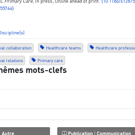
C Primary Care
, In press, Online ahead of print.
⟨10.1186/s12875
455744⟩
Discipline(s)
nal collaboration
Healthcare teams
Healthcare professi
nal relations
Primary care
mêmes mots-clefs
|
Autre
Publication
|
Communication