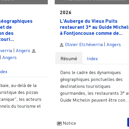
2026
géographiques
L'Auberge du Vieux Puits
et de
restaurant 3* au Guide Michel
on des
à Fontjoncouse comme de...
ouri...
Olivier Etchéverria
|
Angers
verria
|
Angers
|
Angers
Résumé
Index
ndex
Dans le cadre des dynamiques
géographiques ponctuelles des
baie, au-delà de la
destinations touristiques
uristique des pizzas
gourmandes, les restaurants 3* a
canique", les acteurs
Guide Michelin peuvent être con...
nnels du tourisme et
Notice