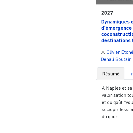
2027
Dynamiques 
d'émergence 
coconstructi
destinations t
Olivier Etché
Denali Boutain
Résumé
I
À Naples et sa 
valorisation to
et du goût "vol
socioprofessio
du gour...