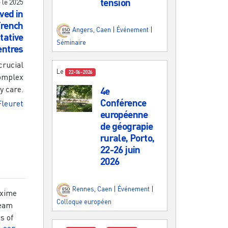
tension
e le
2025
ved in
French
Angers
,
Caen
|
Événement
|
tative
Séminaire
entres
crucial
Le
22-06-2026
complex
y care.
4e
Conférence
Fleuret
européenne
de géograpie
rurale, Porto,
22-26 juin
2026
Rennes
,
Caen
|
Événement
|
axime
Colloque européen
team
s of