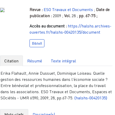
Revue :
ESO Travaux et Documents
;
Date de
publication :
2009
;
Vol.
28
;
pp.
67-75
;
Accès au document :
https://halshs.archives-
ouvertes.fr/halshs-00420135/document
BibteX
Citation
Résumé
Texte intégral
Erika Flahault, Annie Dussuet, Dominique Loiseau. Quelle
gestion des ressources humaines dans l'économie sociale ?
Entre bénévolat et professionnalisation, la place du travail
dans les associations. ESO Travaux et Documents, Espaces et
SOciétés - UMR 6590, 2009, 28, pp.67-75.
⟨halshs-00420135⟩
Mots-clefs
Discipline(s)