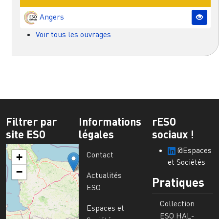
Angers
Voir tous les ouvrages
Filtrer par
Informations
rESO
site ESO
légales
sociaux !
@Espaces
Contact
+
et Sociétés
−
Actualités
Pratiques
ESO
Collection
Espaces et
ESO HAL-