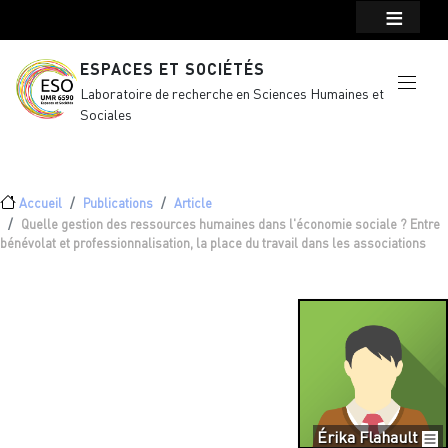
Menu top Header
Aller au contenu principal
ESPACES ET SOCIÉTÉS
Laboratoire de recherche en Sciences Humaines et
Sociales
Fil d'Ariane
Accueil
Publications
Article
Quelle gestion des ressources humaines dans l'économie sociale ? Entre
bénévolat et professionnalisation, la place du travail dans les associations
Érika Flahault