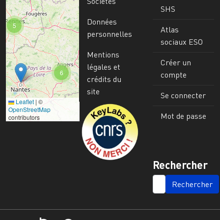
Sociétés
SHS
Données
5
Atlas
personnelles
sociaux ESO
Mentions
Créer un
légales et
6
compte
crédits du
site
Se connecter
Leaflet
|
©
Image
OpenStreetMap
Mot de passe
contributors
Rechercher
SEARCH