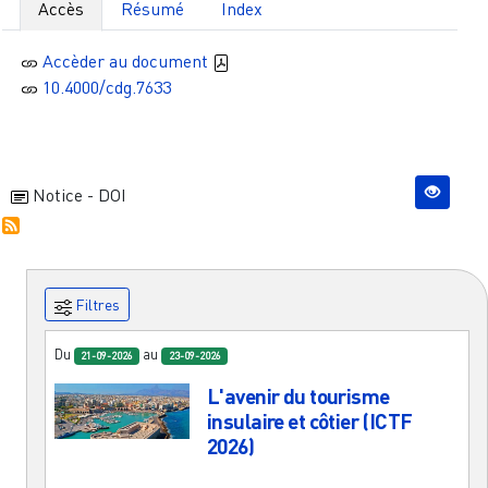
Accès
Résumé
Index
Accèder au document
10.4000/cdg.7633
Notice - DOI
Filtres
Du
au
21-09-2026
23-09-2026
L'avenir du tourisme
insulaire et côtier (ICTF
2026)