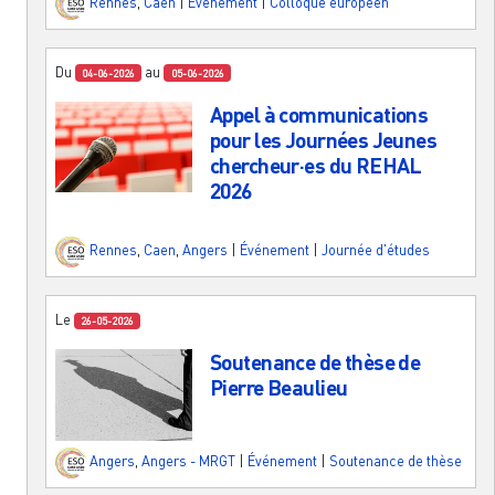
Rennes
,
Caen
|
Événement
|
Colloque européen
Du
au
04-06-2026
05-06-2026
Appel à communications
pour les Journées Jeunes
chercheur·es du REHAL
2026
Rennes
,
Caen
,
Angers
|
Événement
|
Journée d'études
Le
26-05-2026
Soutenance de thèse de
Pierre Beaulieu
Angers
,
Angers - MRGT
|
Événement
|
Soutenance de thèse