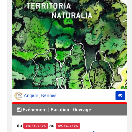
Angers
,
Rennes
Événement
|
Parution
|
Ouvrage
du
au
23-01-2026
09-04-2026