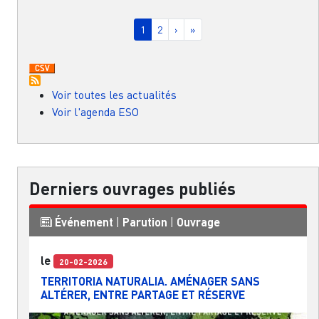
Pagination
Page courante
Page
Page suivante
Dernière page
1
2
›
»
Voir toutes les actualités
Voir l'agenda ESO
Derniers ouvrages publiés
Événement
|
Parution
|
Ouvrage
le
20-02-2026
TERRITORIA NATURALIA. AMÉNAGER SANS
ALTÉRER, ENTRE PARTAGE ET RÉSERVE