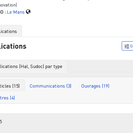
novation)
O :
Le Mans
ications
ications
G
ications (Hal, Sudoc) par type
ticles (15)
Communications (3)
Ouvrages (19)
Autres (4)
Filtr
5