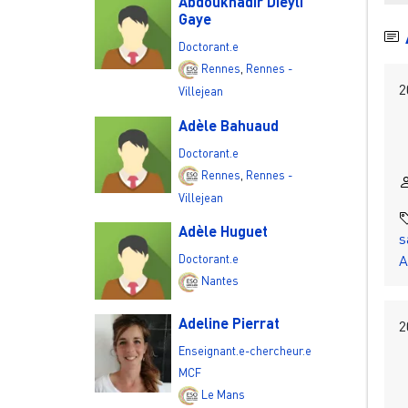
Abdoukhadir Dieyli
Gaye
Doctorant.e
Rennes
,
Rennes -
2
Villejean
Adèle Bahuaud
Doctorant.e
Rennes
,
Rennes -
Villejean
Adèle Huguet
s
A
Doctorant.e
Nantes
Adeline Pierrat
2
Enseignant.e-chercheur.e
MCF
Le Mans