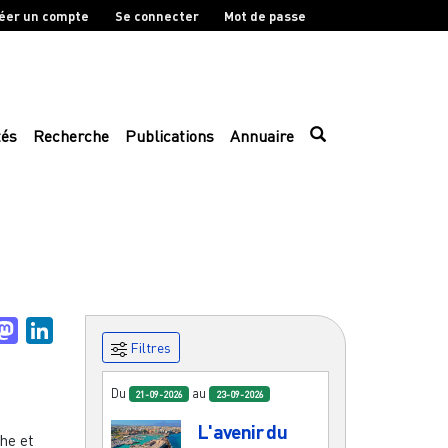
éer un compte
Se connecter
Mot de passe
tés
Recherche
Publications
Annuaire
.e
uesky
Mastodon
LinkedIn
Filtres
Du
au
21-09-2026
23-09-2026
L'avenir du
he et