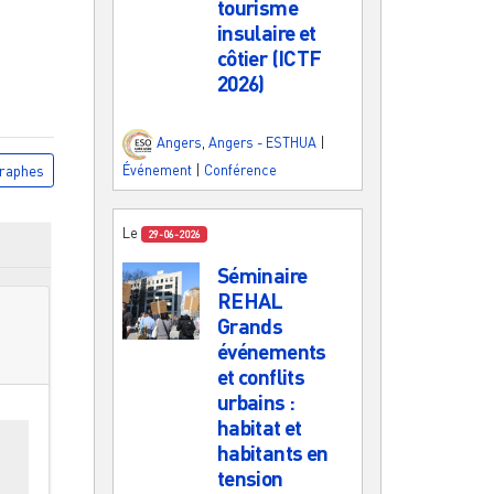
tourisme
insulaire et
côtier (ICTF
2026)
Angers
,
Angers - ESTHUA
|
raphes
Événement
|
Conférence
Le
29-06-2026
Séminaire
REHAL
Grands
événements
et conflits
urbains :
habitat et
es
habitants en
tension