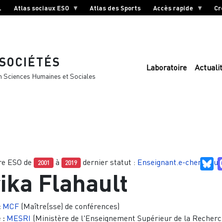
L
Atlas sociaux ESO
Atlas des Sports
Accès rapide
Cr
 SOCIÉTÉS
Laboratoire
Actuali
n Sciences Humaines et Sociales
e ESO de
à
dernier statut :
Enseignant.e-chercheur
Bl
2001
2019
ika Flahault
:
MCF
(Maître(sse) de conférences)
 :
MESRI
(Ministère de l'Enseignement Supérieur de la Recherc