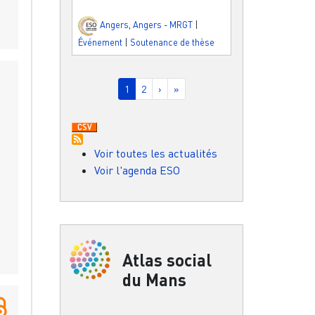
Angers
,
Angers - MRGT
|
Événement
|
Soutenance de thèse
Pagination
Page courante
Page
Page suivante
Dernière page
1
2
›
»
Voir toutes les actualités
Voir l'agenda ESO
Atlas social
du Mans