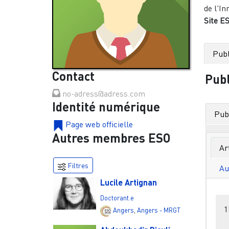
de l'In
Site ES
Publ
Contact
Publ
no-adress@adress.com
Identité numérique
Publ
Page web officielle
Autres membres ESO
Ar
Filtres
Lucile Artignan
Doctorant.e
1
Angers
,
Angers - MRGT