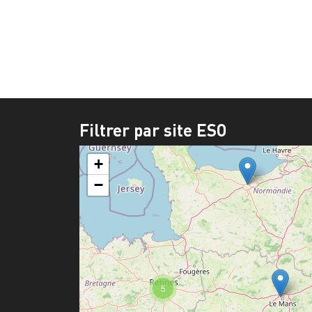
Filtrer par site ESO
+
−
5