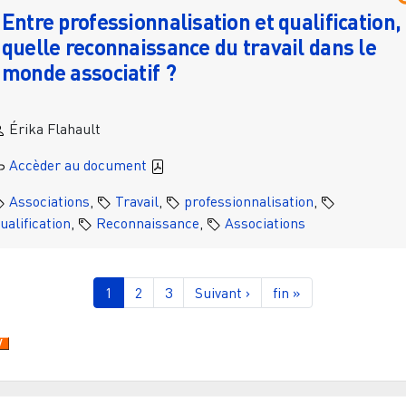
Entre professionnalisation et qualification,
quelle reconnaissance du travail dans le
monde associatif ?
Érika Flahault
Accèder au document
Associations
,
Travail
,
professionnalisation
,
ualification
,
Reconnaissance
,
Associations
gination
Page courante
Page
Page
Page suivante
Dernière page
1
2
3
Suivant ›
fin »