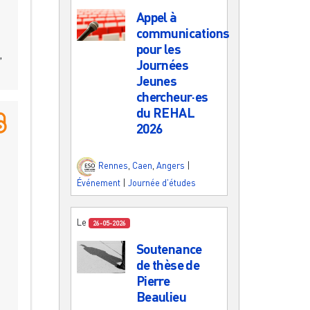
Appel à
communications
pour les
,
Journées
Jeunes
chercheur·es
du REHAL
2026
Rennes
,
Caen
,
Angers
|
Événement
|
Journée d'études
Le
26-05-2026
Soutenance
de thèse de
Pierre
Beaulieu