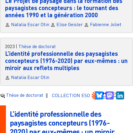
Le Projet de paysage dans la formation des
paysagistes concepteurs : le tournant des
années 1990 et la génération 2000
Natalia Escar Otin
Elise Geisler
Fabienne Joliet
2023
|
Thèse de doctorat
L’identité professionnelle des paysagistes
concepteurs (1976-2020) par eux-mêmes : un
miroir aux reflets multiples
Natalia Escar Otin
Bluesky
Mastodo
Link
Thèse de doctorat
COLLECTION ESO
L’identité professionnelle des
paysagistes concepteurs (1976-
2020) par eux-mêmes : un miroir