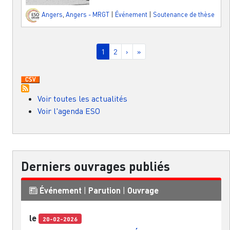
Angers
,
Angers - MRGT
|
Événement
|
Soutenance de thèse
Pagination
Page courante
Page
Page suivante
Dernière page
1
2
›
»
Voir toutes les actualités
Voir l'agenda ESO
Derniers ouvrages publiés
Événement
|
Parution
|
Ouvrage
le
20-02-2026