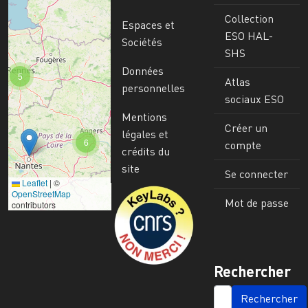
Collection
Espaces et
ESO HAL-
Sociétés
SHS
Données
5
Atlas
personnelles
sociaux ESO
Mentions
Créer un
légales et
6
compte
crédits du
site
Se connecter
Leaflet
|
©
Image
OpenStreetMap
Mot de passe
contributors
Rechercher
SEARCH