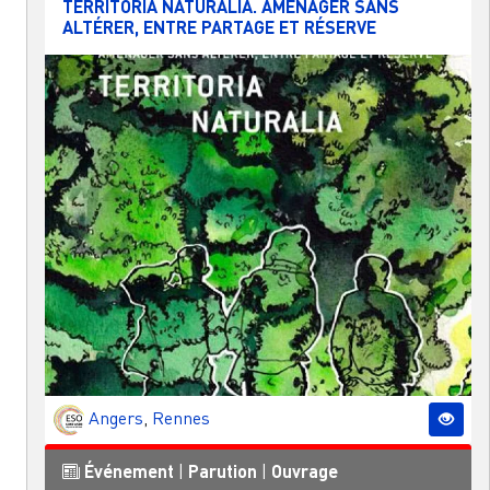
TERRITORIA NATURALIA. AMÉNAGER SANS
ALTÉRER, ENTRE PARTAGE ET RÉSERVE
Angers
,
Rennes
Événement
|
Parution
|
Ouvrage