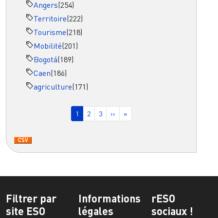
Angers
(254)
Territoire
(222)
Tourisme
(218)
Mobilité
(201)
Bogotá
(189)
Caen
(186)
agriculture
(171)
Pagination
Page courante
Page
Page
Page suivante
Dernière page
1
2
3
››
»
Filtrer par
Informations
rESO
site ESO
légales
sociaux !