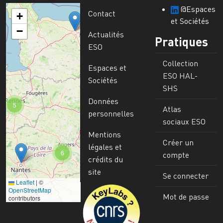
@Espaces
Contact
+
et Sociétés
−
Actualités
Pratiques
ESO
Collection
Espaces et
ESO HAL-
Sociétés
SHS
Données
5
Atlas
personnelles
sociaux ESO
Mentions
Créer un
légales et
6
compte
crédits du
site
Se connecter
Leaflet
|
©
Image
OpenStreetMap
Mot de passe
contributors