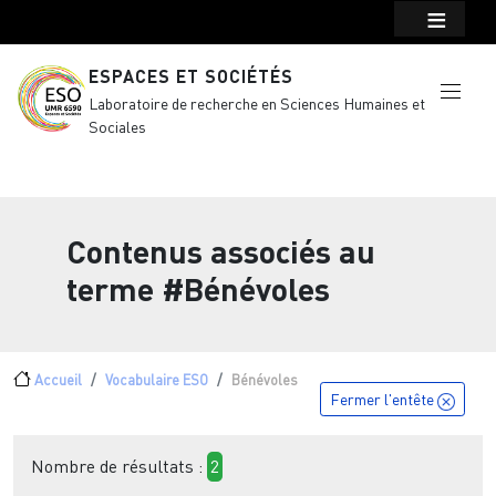
Menu top Header
Aller au contenu principal
ESPACES ET SOCIÉTÉS
Laboratoire de recherche en Sciences Humaines et
Sociales
Contenus associés au
terme
#Bénévoles
Fil d'Ariane
Accueil
Vocabulaire ESO
Bénévoles
Fermer l'entête
Nombre de résultats :
2