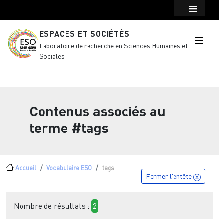
Menu top Header
Aller au contenu principal
ESPACES ET SOCIÉTÉS
Laboratoire de recherche en Sciences Humaines et
Sociales
Contenus associés au
terme
#tags
Fil d'Ariane
Accueil
Vocabulaire ESO
tags
Fermer l'entête
Nombre de résultats :
2