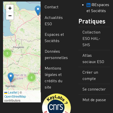
@Espaces
Contact
+
et Sociétés
−
Actualités
Pratiques
ESO
Collection
Espaces et
ESO HAL-
Sociétés
SHS
Données
5
Atlas
personnelles
sociaux ESO
Mentions
Créer un
légales et
6
compte
crédits du
site
Se connecter
Leaflet
|
©
Image
OpenStreetMap
Mot de passe
contributors