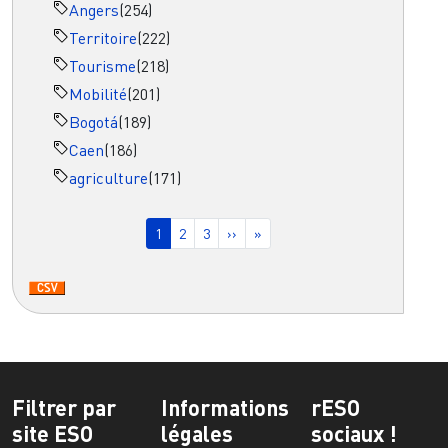
Angers
(254)
Territoire
(222)
Tourisme
(218)
Mobilité
(201)
Bogotá
(189)
Caen
(186)
agriculture
(171)
Pagination
Page courante
Page
Page
Page suivante
Dernière page
1
2
3
››
»
Filtrer par
Informations
rESO
site ESO
légales
sociaux !