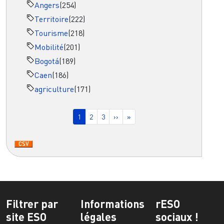
Angers
(254)
Territoire
(222)
Tourisme
(218)
Mobilité
(201)
Bogotá
(189)
Caen
(186)
agriculture
(171)
Pagination
Page courante
Page
Page
Page suivante
Dernière page
1
2
3
››
»
Filtrer par
Informations
rESO
site ESO
légales
sociaux !