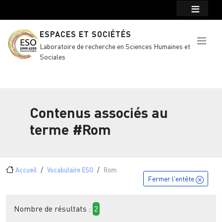
Menu top Header
Aller au contenu principal
ESPACES ET SOCIÉTÉS
Laboratoire de recherche en Sciences Humaines et
Sociales
Contenus associés au
terme
#Rom
Fil d'Ariane
Accueil
Vocabulaire ESO
Rom
Fermer l'entête
Nombre de résultats :
2