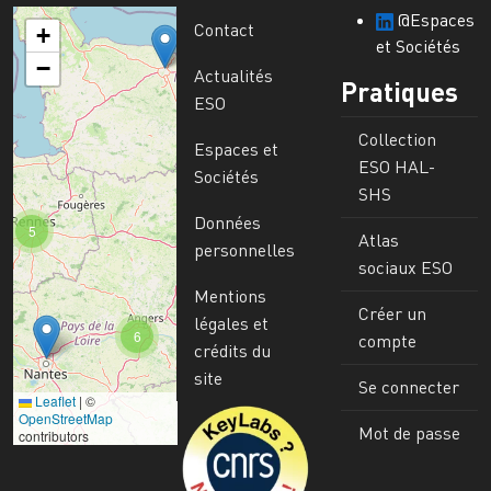
@Espaces
Contact
+
et Sociétés
−
Actualités
Pratiques
ESO
Collection
Espaces et
ESO HAL-
Sociétés
SHS
Données
5
Atlas
personnelles
sociaux ESO
Mentions
Créer un
légales et
6
compte
crédits du
site
Se connecter
Leaflet
|
©
Image
OpenStreetMap
Mot de passe
contributors