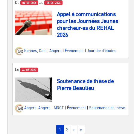
Du
au
04-06-2026
05-06-2026
Appel à communications
pour les Journées Jeunes
chercheur·es du REHAL
2026
Rennes
,
Caen
,
Angers
|
Événement
|
Journée d'études
Le
26-05-2026
Soutenance de thèse de
Pierre Beaulieu
Angers
,
Angers - MRGT
|
Événement
|
Soutenance de thèse
Pagination
Page courante
Page
Page suivante
Dernière page
1
2
›
»