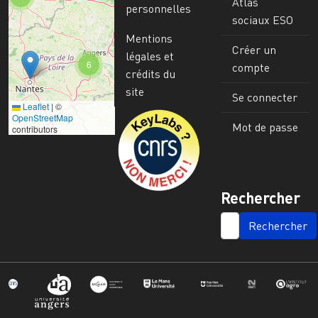
Atlas
personnelles
sociaux ESO
Mentions
Créer un
légales et
6
compte
crédits du
site
Se connecter
Leaflet
|
©
Image
OpenStreetMap
Mot de passe
contributors
Rechercher
SEARCH