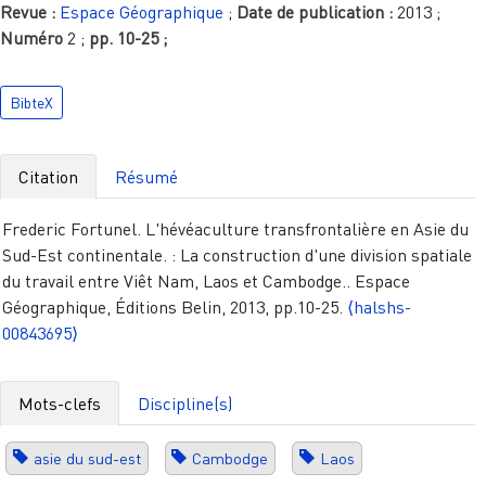
Revue :
Espace Géographique
;
Date de publication :
2013
;
Numéro
2
;
pp.
10-25
;
BibteX
Citation
Résumé
Frederic Fortunel. L'hévéaculture transfrontalière en Asie du
Sud-Est continentale. : La construction d'une division spatiale
du travail entre Viêt Nam, Laos et Cambodge.. Espace
Géographique, Éditions Belin, 2013, pp.10-25.
⟨halshs-
00843695⟩
Mots-clefs
Discipline(s)
asie du sud-est
Cambodge
Laos