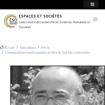
Menu top Header
Aller au contenu principal
ESPACES ET SOCIÉTÉS
Laboratoire de recherche en Sciences Humaines et
Sociales
Fil d'Ariane
Accueil
Publications
Article
L'hévéaculture transfrontalière en Asie du Sud-Est continentale.