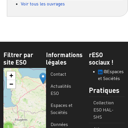
Voir tous les ouvrages
Filtrer par
Informations
rESO
site ESO
légales
sociaux !
@Espaces
Contact
+
et Sociétés
−
Actualités
Pratiques
ESO
Collection
Espaces et
ESO HAL-
Sociétés
SHS
Données
5