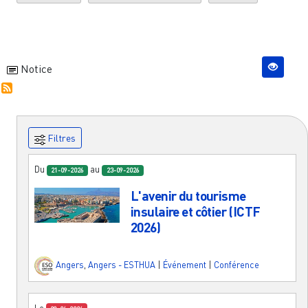
Notice
Filtres
Du
au
21-09-2026
23-09-2026
L'avenir du tourisme
insulaire et côtier (ICTF
2026)
Angers
,
Angers - ESTHUA
|
Événement
|
Conférence
Le