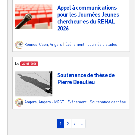
Appel à communications
pour les Journées Jeunes
chercheur·es du REHAL
2026
Rennes
,
Caen
,
Angers
|
Événement
|
Journée d'études
Le
26-05-2026
Soutenance de thèse de
Pierre Beaulieu
Angers
,
Angers - MRGT
|
Événement
|
Soutenance de thèse
Pagination
Page courante
Page
Page suivante
Dernière page
1
2
›
»