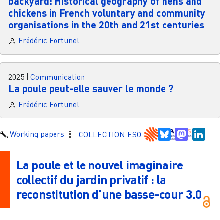
backyard: Historical geography of hens and
chickens in French voluntary and community
organisations in the 20th and 21st centuries
Frédéric Fortunel
2025
|
Communication
La poule peut-elle sauver le monde ?
Frédéric Fortunel
Bluesky
Mastodo
Link
Working papers
COLLECTION ESO
La poule et le nouvel imaginaire
collectif du jardin privatif : la
reconstitution d'une basse-cour 3.0