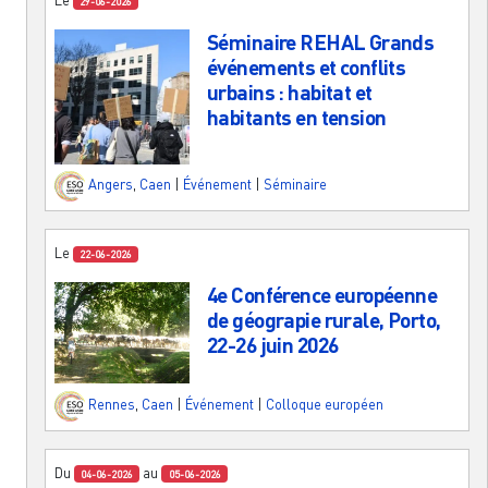
29-06-2026
Séminaire REHAL Grands
événements et conflits
urbains : habitat et
habitants en tension
Angers
,
Caen
|
Événement
|
Séminaire
Le
22-06-2026
4e Conférence européenne
de géograpie rurale, Porto,
22-26 juin 2026
Rennes
,
Caen
|
Événement
|
Colloque européen
Du
au
04-06-2026
05-06-2026