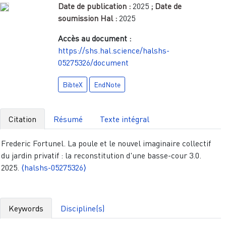
Date de publication :
2025
; Date de
soumission Hal :
2025
Accès au document :
https://shs.hal.science/halshs-
05275326/document
BibteX
EndNote
Citation
Résumé
Texte intégral
Frederic Fortunel. La poule et le nouvel imaginaire collectif
du jardin privatif : la reconstitution d'une basse-cour 3.0.
2025.
⟨halshs-05275326⟩
Keywords
Discipline(s)