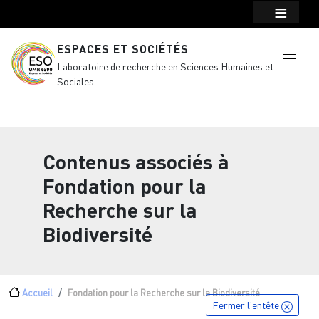
Menu top Header
Aller au contenu principal
ESPACES ET SOCIÉTÉS
Laboratoire de recherche en Sciences Humaines et
Sociales
Contenus associés à
Fondation pour la
Recherche sur la
Biodiversité
Fil d'Ariane
Accueil
Fondation pour la Recherche sur la Biodiversité
Fermer l'entête