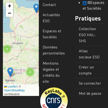
@Espaces
Contact
+
et Sociétés
−
Actualités
Pratiques
ESO
Collection
Espaces et
ESO HAL-
Sociétés
SHS
Données
5
Atlas
personnelles
sociaux ESO
Mentions
Créer un
légales et
6
compte
crédits du
site
Se connecter
Leaflet
|
©
Image
OpenStreetMap
Mot de passe
contributors