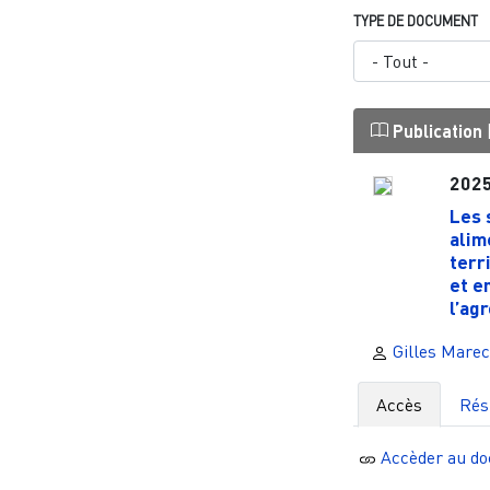
TYPE DE DOCUMENT
Publication
202
Les 
alim
terr
et e
l’ag
Gilles Marec
Accès
Ré
Accèder au d