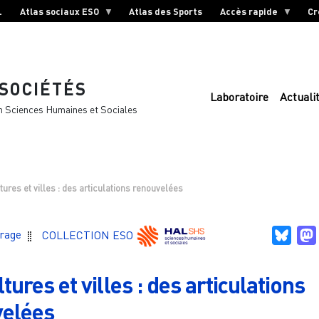
L
Atlas sociaux ESO
Atlas des Sports
Accès rapide
Cr
 SOCIÉTÉS
Laboratoire
Actuali
n Sciences Humaines et Sociales
tures et villes : des articulations renouvelées
Blue
vrage
COLLECTION ESO
tures et villes : des articulations
velées