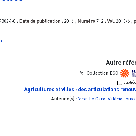
93024-0
;
Date de publication :
2016
;
Numéro
712
;
Vol.
2016/6
;
n
Autre réfé
in
: Collection ESO
publié
Agricultures et villes : des articulations renou
Auteur.e(s) :
Yvon Le Caro
,
Valérie Jous