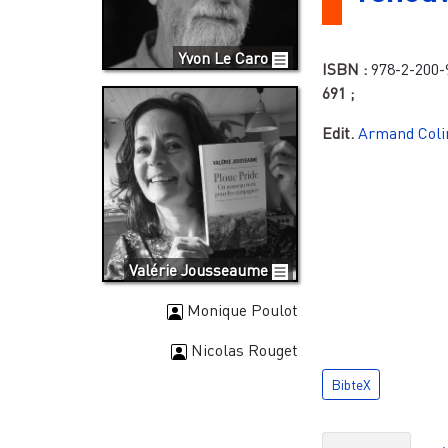
Yvon Le Caro
ISBN :
978-2-200-
691
;
Edit.
Armand Coli
Valérie Jousseaume
Monique Poulot
Nicolas Rouget
BibteX