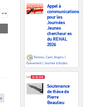
Appel à
communications
pour les
Journées
Jeunes
chercheur·es
du REHAL
2026
Rennes
,
Caen
,
Angers
|
Événement
|
Journée d'études
Le
26-05-2026
Soutenance
de thèse de
Pierre
le
Beaulieu