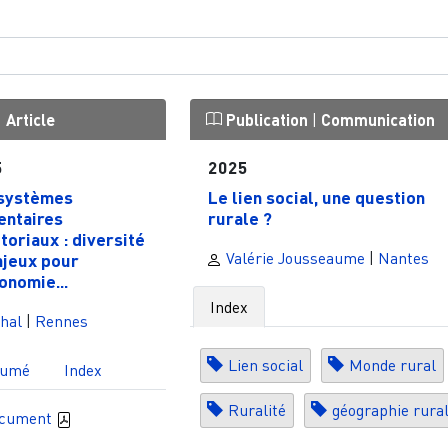
|
Article
Publication
|
Communication
5
2025
systèmes
Le lien social, une question
entaires
rurale ?
itoriaux : diversité
Valérie Jousseaume
|
Nantes
njeux pour
ronomie...
Index
hal
|
Rennes
Lien social
Monde rural
sumé
Index
Ruralité
géographie rura
ocument