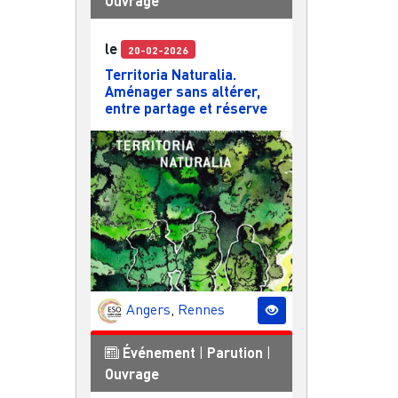
Ouvrage
le
20-02-2026
Territoria Naturalia.
Aménager sans altérer,
entre partage et réserve
Angers
,
Rennes
Événement
|
Parution
|
Ouvrage