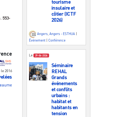
tourisme
insulaire et
côtier (ICTF
p.
553-
2026)
Angers
,
Angers - ESTHUA
|
Événement
|
Conférence
rence
Le
29-06-2026
Séminaire
REHAL
e le
2016
velées
Grands
événements
seaume
et conflits
urbains :
habitat et
habitants en
tension