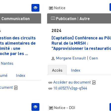
Notice
|
Communication
Publication
|
Autre
4
2024
estion des circuits
[Captation] Conférence au Pô
ts alimentaires de
Rural de la MRSH :
imité : une
"Approvisionner la restauratio.
oche par les ...
Morgane Esnault
|
Caen
|
Nantes
Accès
Index
sumé
Index
Accèder au document
ocument
10.60527/v2qp-q544
Notice - DOI