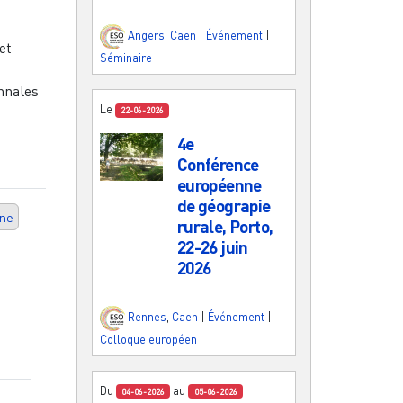
Angers
,
Caen
|
Événement
|
et
Séminaire
Annales
Le
22-06-2026
4e
Conférence
européenne
de géograpie
gne
rurale, Porto,
22-26 juin
2026
Rennes
,
Caen
|
Événement
|
Colloque européen
Du
au
04-06-2026
05-06-2026