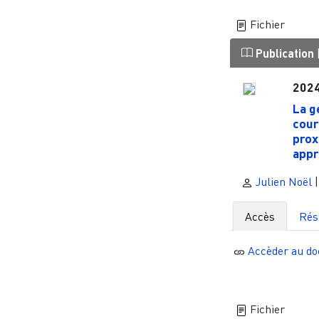
Fichier
Publication
202
La g
cour
prox
appr
Julien Noël
Accès
Ré
Accèder au d
Fichier