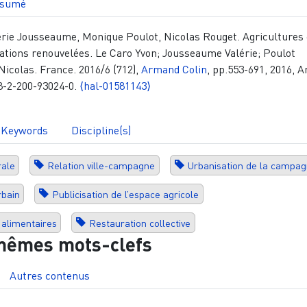
sumé
érie Jousseaume, Monique Poulot, Nicolas Rouget. Agricultures 
culations renouvelées. Le Caro Yvon; Jousseaume Valérie; Poulot
icolas. France. 2016/6 (712),
Armand Colin
, pp.553-691, 2016, 
8-2-200-93024-0.
⟨hal-01581143⟩
Keywords
Discipline(s)
rale
Relation ville-campagne
Urbanisation de la campa
rbain
Publicisation de l’espace agricole
 alimentaires
Restauration collective
mêmes mots-clefs
Autres contenus