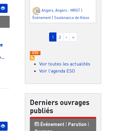
Angers
,
Angers - MRGT
|
Événement
|
Soutenance de thèse
Pagination
Page courante
Page
Page suivante
Dernière page
1
2
›
»
le
..
Voir toutes les actualités
Voir l'agenda ESO
Derniers ouvrages
publiés
Événement
|
Parution
|