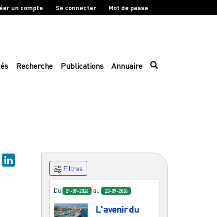
éer un compte
Se connecter
Mot de passe
tés
Recherche
Publications
Annuaire
sky
Mastodon
LinkedIn
Filtres
Du
au
21-09-2026
23-09-2026
L'avenir du