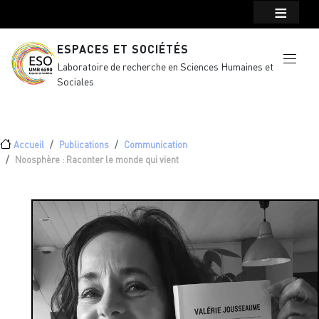
Menu top Header
Aller au contenu principal
ESPACES ET SOCIÉTÉS
Laboratoire de recherche en Sciences Humaines et
Sociales
Fil d'Ariane
Accueil
Publications
Communication
Noosphère : Raconter le monde qui vient