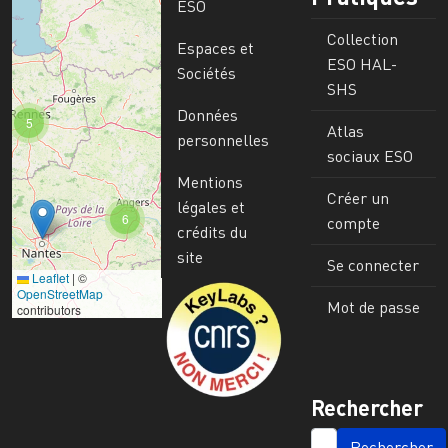
ESO
Collection
Espaces et
ESO HAL-
Sociétés
SHS
Données
5
Atlas
personnelles
sociaux ESO
Mentions
Créer un
légales et
6
compte
crédits du
site
Se connecter
Leaflet
|
©
Image
OpenStreetMap
Mot de passe
contributors
Rechercher
SEARCH