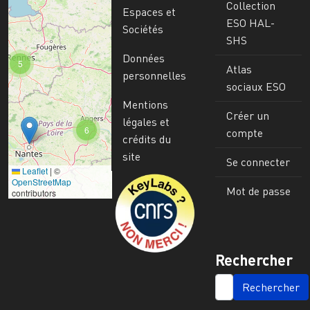
Collection
Espaces et
ESO HAL-
Sociétés
SHS
Données
5
Atlas
personnelles
sociaux ESO
Mentions
Créer un
légales et
6
compte
crédits du
site
Se connecter
Leaflet
|
©
Image
OpenStreetMap
Mot de passe
contributors
Rechercher
SEARCH