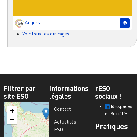
Angers
Voir tous les ouvrages
Filtrer par
Informations
rESO
site ESO
légales
sociaux !
@Espaces
Contact
+
et Sociétés
−
Actualités
Pratiques
ESO