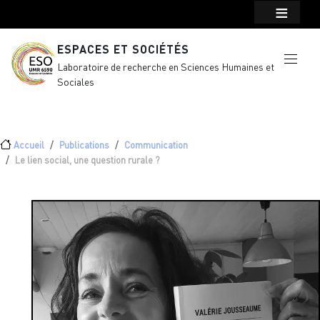
Menu top Header
Aller au contenu principal
ESPACES ET SOCIÉTÉS
Laboratoire de recherche en Sciences Humaines et
Sociales
Fil d'Ariane
Accueil
Publications
Communication
Le lien social, une question rurale ?