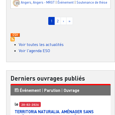
Angers
,
Angers - MRGT
|
Événement
|
Soutenance de thèse
Pagination
Page courante
Page
Page suivante
Dernière page
1
2
›
»
Voir toutes les actualités
Voir l'agenda ESO
Derniers ouvrages publiés
Événement
|
Parution
|
Ouvrage
le
20-02-2026
TERRITORIA NATURALIA. AMÉNAGER SANS