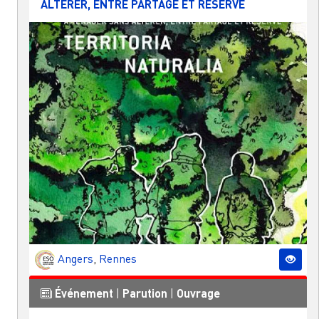
ALTÉRER, ENTRE PARTAGE ET RÉSERVE
Angers
,
Rennes
Événement
|
Parution
|
Ouvrage