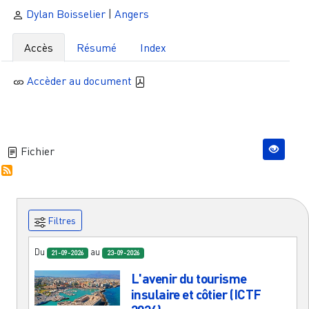
Dylan Boisselier
|
Angers
Accès
Résumé
Index
Accèder au document
Fichier
Filtres
Du
au
21-09-2026
23-09-2026
L'avenir du tourisme
insulaire et côtier (ICTF