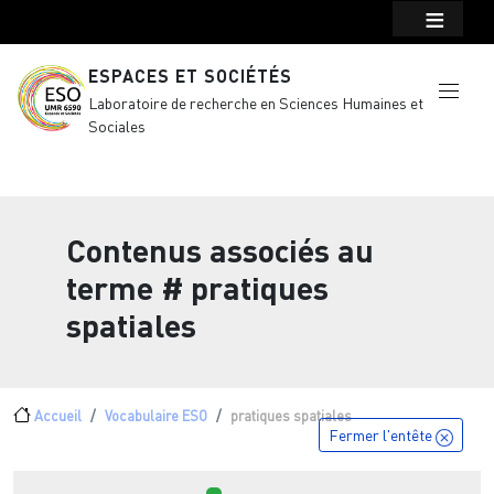
Menu top Header
Aller au contenu principal
ESPACES ET SOCIÉTÉS
Laboratoire de recherche en Sciences Humaines et
Sociales
Contenus associés au
terme
# pratiques
spatiales
Fil d'Ariane
Accueil
Vocabulaire ESO
pratiques spatiales
Fermer l'entête