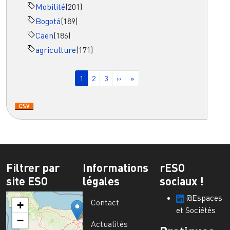
Mobilité
(201)
Bogotá
(189)
Caen
(186)
agriculture
(171)
Pagination
Page courante
Page
Page
Page suivante
Dernière page
1
2
3
››
»
Filtrer par
Informations
rESO
site ESO
légales
sociaux !
@Espaces
Contact
+
et Sociétés
−
Actualités