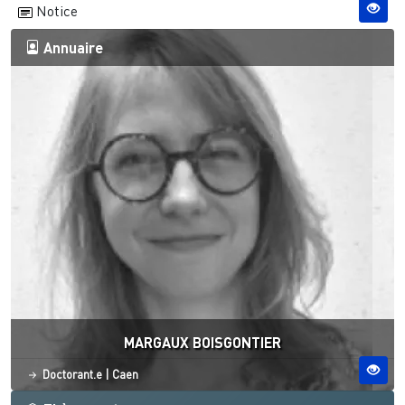
Notice
Annuaire
MARGAUX BOISGONTIER
Statut
Site ESO
Doctorant.e
|
Caen