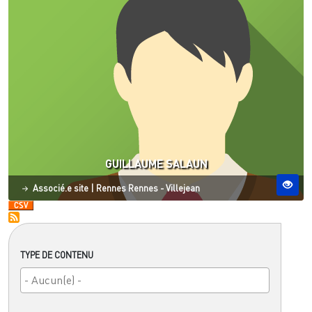
GUILLAUME SALAUN
Statut
Site ESO
Associé.e site
|
Rennes
Rennes - Villejean
TYPE DE CONTENU