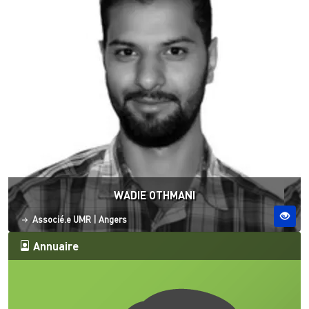
WADIE OTHMANI
Statut
Site ESO
Associé.e UMR
|
Angers
Annuaire