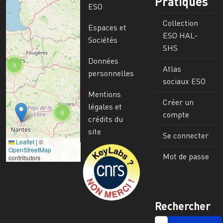
Pratiques
ESO
Collection
Espaces et
ESO HAL-
Sociétés
SHS
Données
5
Atlas
personnelles
sociaux ESO
Mentions
Créer un
légales et
6
compte
crédits du
site
Se connecter
Leaflet
|
©
Image
OpenStreetMap
Mot de passe
contributors
Rechercher
SEARCH