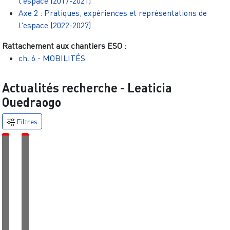
l'espace (2017-2021)
Axe 2 : Pratiques, expériences et représentations de
l'espace (2022-2027)
Rattachement aux chantiers ESO :
ch. 6 - MOBILITÉS
Actualités recherche -
Leaticia
Ouedraogo
Filtres
É
É
v
v
é
é
n
n
e
e
m
m