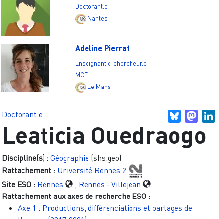
Doctorant.e
Nantes
Adeline Pierrat
Enseignant.e-chercheur.e
MCF
Le Mans
Doctorant.e
Bluesky
Mast
L
Leaticia Ouedraogo
Discipline(s) :
Géographie
(shs.geo)
Rattachement :
Université Rennes 2
Site ESO :
Rennes
,
Rennes - Villejean
Rattachement aux axes de recherche ESO :
Axe 1 : Productions, différenciations et partages de