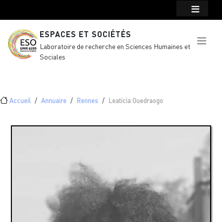
Menu top Header
Aller au contenu principal
ESPACES ET SOCIÉTÉS
Laboratoire de recherche en Sciences Humaines et
Sociales
Fil d'Ariane
Accueil
Annuaire
Rennes
Leaticia Ouedraogo