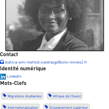
Contact
leaticia-ami-mathob.ouedraogo@univ-rennes2.fr
Identité numérique
LinkedIn
Mots-Clefs
Migrations étudiantes
Afrique de l’Ouest
Internationalisation
Enseignement supérieur