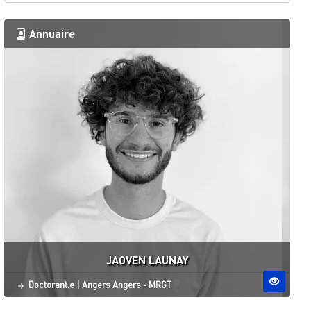
Annuaire
JAOVEN LAUNAY
Statut
Site ESO
Doctorant.e
|
Angers
Angers - MRGT