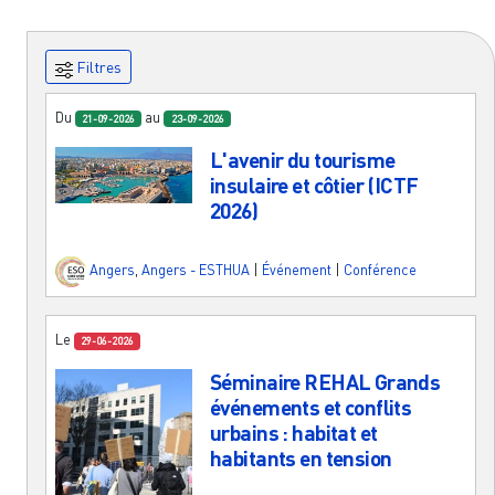
Filtres
Du
au
21-09-2026
23-09-2026
L'avenir du tourisme
insulaire et côtier (ICTF
2026)
Angers
,
Angers - ESTHUA
|
Événement
|
Conférence
Le
29-06-2026
Séminaire REHAL Grands
événements et conflits
urbains : habitat et
habitants en tension