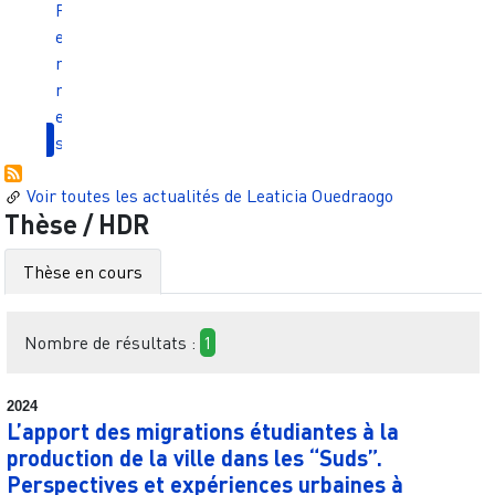
R
e
n
n
e
s
Voir toutes les actualités de
Leaticia Ouedraogo
Thèse / HDR
Thèse en cours
Nombre de résultats :
1
2024
L’apport des migrations étudiantes à la
production de la ville dans les “Suds”.
Perspectives et expériences urbaines à