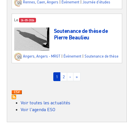
Rennes
,
Caen
,
Angers
|
Événement
|
Journée d'études
Le
26-05-2026
Soutenance de thèse de
Pierre Beaulieu
Angers
,
Angers - MRGT
|
Événement
|
Soutenance de thèse
Pagination
Page courante
Page
Page suivante
Dernière page
1
2
›
»
Voir toutes les actualités
Voir l'agenda ESO