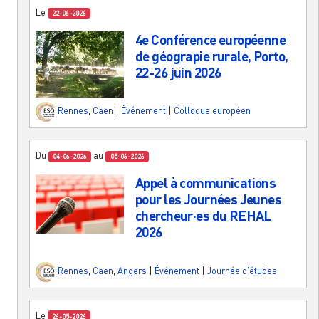
Le
22-06-2026
4e Conférence européenne
de géograpie rurale, Porto,
22-26 juin 2026
Rennes
,
Caen
|
Événement
|
Colloque européen
Du
au
04-06-2026
05-06-2026
Appel à communications
pour les Journées Jeunes
chercheur·es du REHAL
2026
Rennes
,
Caen
,
Angers
|
Événement
|
Journée d'études
Le
26-05-2026