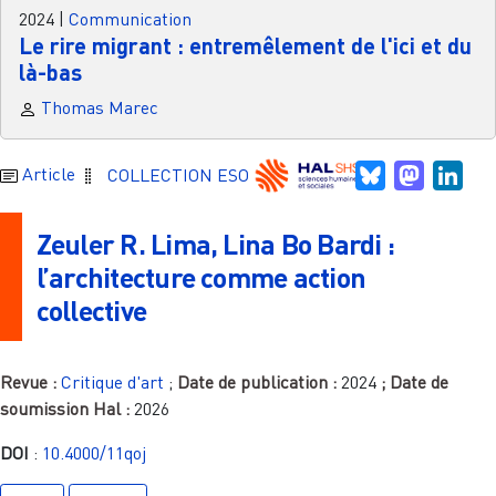
2024
|
Communication
Le rire migrant : entremêlement de l'ici et du
là-bas
Thomas Marec
Bluesky
Mastodo
Link
Article
COLLECTION ESO
Zeuler R. Lima, Lina Bo Bardi :
l’architecture comme action
collective
Revue :
Critique d'art
;
Date de publication :
2024
; Date de
soumission Hal :
2026
DOI
:
10.4000/11qoj