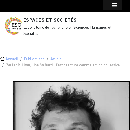
Menu top Header
Aller au contenu principal
ESPACES ET SOCIÉTÉS
Laboratoire de recherche en Sciences Humaines et
Sociales
Fil d'Ariane
Accueil
Publications
Article
Zeuler R. Lima, Lina Bo Bardi : l’architecture comme action collective