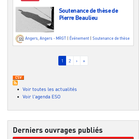
Soutenance de thèse de
Pierre Beaulieu
Angers
,
Angers - MRGT
|
Événement
|
Soutenance de thèse
Pagination
Page courante
Page
Page suivante
Dernière page
1
2
›
»
Voir toutes les actualités
Voir l'agenda ESO
Derniers ouvrages publiés