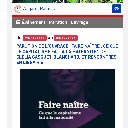
Angers
,
Rennes
Événement
|
Parution
|
Ouvrage
du
au
23-01-2026
09-04-2026
PARUTION DE L'OUVRAGE "FAIRE NAÎTRE : CE QUE
LE CAPITALISME FAIT À LA MATERNITÉ", DE
CLÉLIA GASQUET-BLANCHARD, ET RENCONTRES
EN LIBRAIRIE