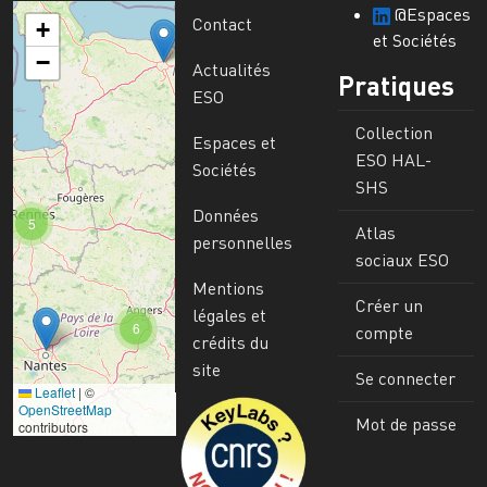
@Espaces
Contact
+
et Sociétés
−
Actualités
Pratiques
ESO
Collection
Espaces et
ESO HAL-
Sociétés
SHS
Données
5
Atlas
personnelles
sociaux ESO
Mentions
Créer un
légales et
6
compte
crédits du
site
Se connecter
Leaflet
|
©
Image
OpenStreetMap
Mot de passe
contributors