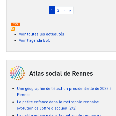
Pagination
Page courante
Page
Page suivante
Dernière page
1
2
›
»
Voir toutes les actualités
Voir l'agenda ESO
Atlas social de Rennes
Une géographie de l’élection présidentielle de 2022 à
Rennes
La petite enfance dans la métropole rennaise :
évolution de l’offre d’accueil (2/2)
La petite enfance dans la métropole rennaise :