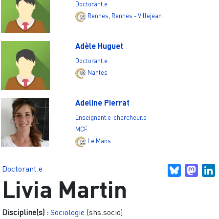
Doctorant.e
Rennes
,
Rennes - Villejean
Adèle Huguet
Doctorant.e
Nantes
Adeline Pierrat
Enseignant.e-chercheur.e
MCF
Le Mans
Doctorant.e
Bluesky
Mast
L
Livia Martin
Discipline(s) :
Sociologie
(shs.socio)