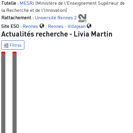
Tutelle :
MESRI
(Ministère de l'Enseignement Supérieur de
la Recherche et de l'Innovation)
Rattachement :
Université Rennes 2
Site ESO :
Rennes
,
Rennes - Villejean
Actualités recherche -
Livia Martin
Filtres
É
É
v
v
é
é
n
n
e
e
m
m
e
e
n
n
t
t
|
|