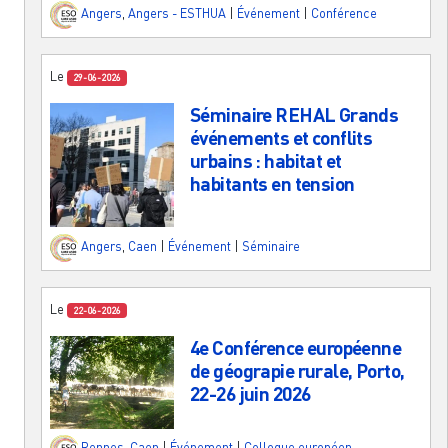
Angers
,
Angers - ESTHUA
|
Événement
|
Conférence
Le
29-06-2026
Séminaire REHAL Grands
événements et conflits
urbains : habitat et
habitants en tension
Angers
,
Caen
|
Événement
|
Séminaire
Le
22-06-2026
4e Conférence européenne
de géograpie rurale, Porto,
22-26 juin 2026
Rennes
,
Caen
|
Événement
|
Colloque européen