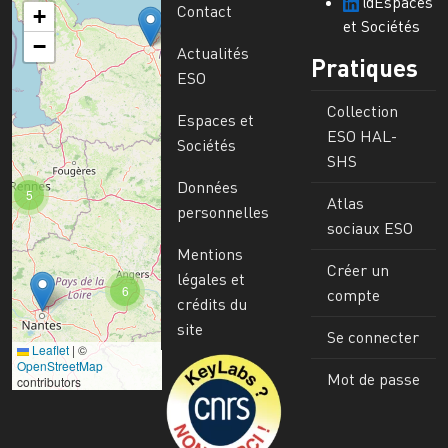
@Espaces
Contact
+
et Sociétés
−
Actualités
Pratiques
ESO
Collection
Espaces et
ESO HAL-
Sociétés
SHS
Données
5
Atlas
personnelles
sociaux ESO
Mentions
Créer un
légales et
6
compte
crédits du
site
Se connecter
Leaflet
|
©
Image
OpenStreetMap
Mot de passe
contributors