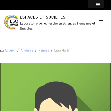
Menu top Header
Aller au contenu principal
ESPACES ET SOCIÉTÉS
Laboratoire de recherche en Sciences Humaines et
Sociales
Fil d'Ariane
Accueil
Annuaire
Rennes
Livia Martin