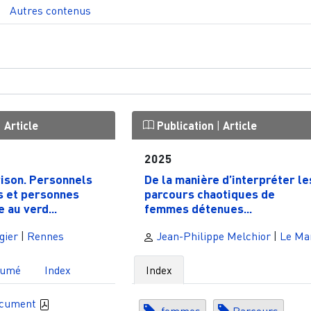
Autres contenus
|
Article
Publication
|
Article
2025
rison. Personnels
De la manière d’interpréter le
s et personnes
parcours chaotiques de
 au verd...
femmes détenues...
gier
|
Rennes
Jean-Philippe Melchior
|
Le Ma
sumé
Index
Index
ocument
femmes
Parcours