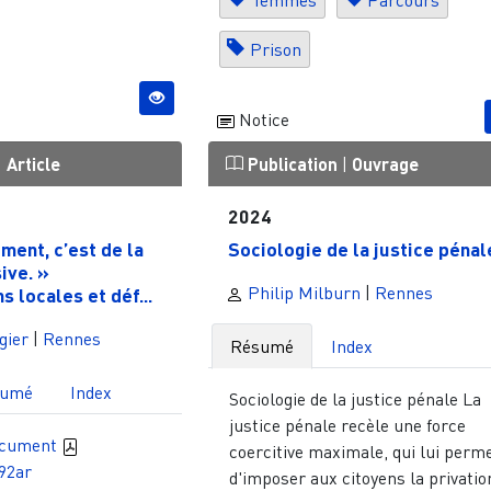
Prison
Notice
|
Article
Publication
|
Ouvrage
2024
ment, c’est de la
Sociologie de la justice pénal
ive. »
Philip Milburn
|
Rennes
s locales et déf...
gier
|
Rennes
Résumé
Index
sumé
Index
Sociologie de la justice pénale La
justice pénale recèle une force
ocument
coercitive maximale, qui lui perm
92ar
d'imposer aux citoyens la privatio