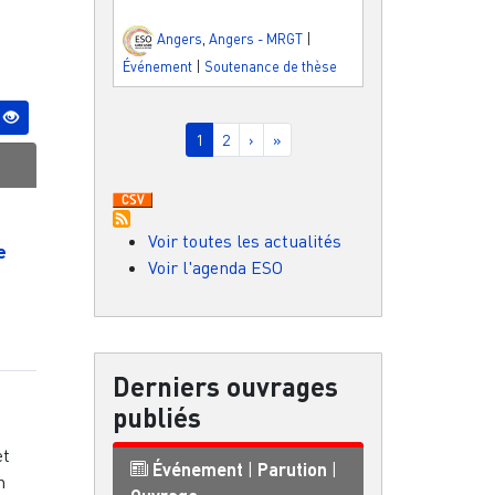
Angers
,
Angers - MRGT
|
Événement
|
Soutenance de thèse
Pagination
Page courante
Page
Page suivante
Dernière page
1
2
›
»
Voir toutes les actualités
e
Voir l'agenda ESO
Derniers ouvrages
publiés
et
Événement
|
Parution
|
n