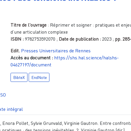
Titre de l'ouvrage
:
Réprimer et soigner : pratiques et enje
d’une articulation complexe
ISBN :
9782753592070
;
Date de publication :
2023
;
pp.
285
Edit.
Presses Universitaires de Rennes
Accès au document :
https://shs.hal.science/halshs-
04627197/document
BibteX
EndNote
SO
xte intégral
 Enora Pollet, Sylvie Grunvald, Virginie Gautron. Entre confront
s pratiques : des tensions inévitables ?. Virginie Gautron (dir.).