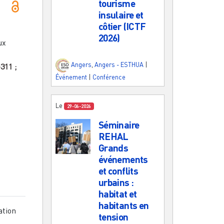
tourisme
insulaire et
côtier (ICTF
2026)
ux
Angers
,
Angers - ESTHUA
|
-311
;
Événement
|
Conférence
Le
29-06-2026
Séminaire
REHAL
Grands
événements
et conflits
urbains :
habitat et
habitants en
ation
tension