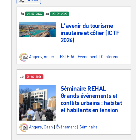
Du
au
21-09-2026
23-09-2026
L'avenir du tourisme
insulaire et côtier (ICTF
2026)
Angers
,
Angers - ESTHUA
|
Événement
|
Conférence
Le
29-06-2026
Séminaire REHAL
Grands événements et
conflits urbains : habitat
et habitants en tension
Angers
,
Caen
|
Événement
|
Séminaire