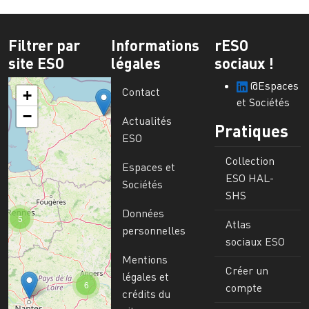
Filtrer par
Informations
rESO
site ESO
légales
sociaux !
@Espaces
Contact
+
et Sociétés
−
Actualités
Pratiques
ESO
Collection
Espaces et
ESO HAL-
Sociétés
SHS
Données
5
Atlas
personnelles
sociaux ESO
Mentions
Créer un
légales et
6
compte
crédits du