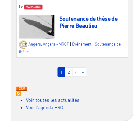
Le
26-05-2026
Soutenance de thèse de
Pierre Beaulieu
Angers
,
Angers - MRGT
|
Événement
|
Soutenance de
thèse
Pagination
Page courante
Page
Page suivante
Dernière page
1
2
›
»
Voir toutes les actualités
Voir l'agenda ESO