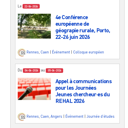
Le
22-06-2026
4e Conférence
européenne de
géograpie rurale, Porto,
22-26 juin 2026
Rennes
,
Caen
|
Événement
|
Colloque européen
Du
au
04-06-2026
05-06-2026
Appel à communications
pour les Journées
Jeunes chercheur·es du
REHAL 2026
Rennes
,
Caen
,
Angers
|
Événement
|
Journée d'études