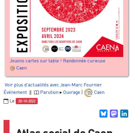
Jouons cartes sur table ! Randonnée curieuse
Caen
Voir plus d'actualités avec Jean-Marc Fournier
Événement
Parution
Ouvrage
|
Caen
Le
20-10-2022
Bluesky
Masto
Li
Atlas social de Caen