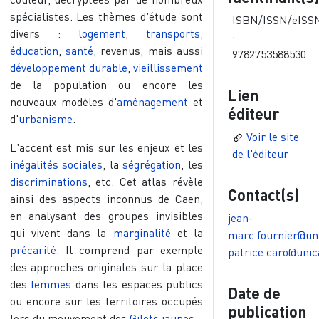
spécialistes. Les thèmes d'étude sont
ISBN/ISSN/eISS
divers :
logement
,
transports
,
:
éducation
,
santé
, revenus, mais aussi
9782753588530
développement durable
,
vieillissement
de la population ou encore les
Lien
nouveaux modèles d'
aménagement
et
éditeur
d'
urbanisme
.
Voir le site
L'accent est mis sur les enjeux et les
de l'éditeur
inégalités sociales
, la
ségrégation
, les
discriminations
, etc. Cet atlas révèle
Contact(s)
ainsi des aspects inconnus de Caen,
en analysant des groupes invisibles
jean-
qui vivent dans la
marginalité
et la
marc.fournier@uni
précarité
. Il comprend par exemple
patrice.caro@unic
des approches originales sur la place
des
femmes
dans les espaces publics
Date de
ou encore sur les territoires occupés
publication
lors du mouvement des
Gilets jaunes
.