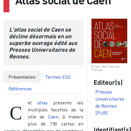
L'atlas social de Caen se
décline désormais en un
superbe ouvrage édité aux
Presses Universitaires de
Rennes.
© Jean-Marc Fournier -
9148.jpg
Présentation
Termes ESO
Editeur(s)
Références
Presses
Universitaires
et
atlas
présente les
C
de Rennes
multiples facettes de la
(PUR)
ville de
Caen
, à travers
plus de 150 cartes en
Identifiant(s
couleur, décryptées par de nombreux