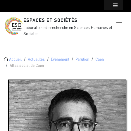
Menu top Header
Aller au contenu principal
ESPACES ET SOCIÉTÉS
Laboratoire de recherche en Sciences Humaines et
Sociales
Fil d'Ariane
Accueil
Actualités
Événement
Parution
Caen
Atlas social de Caen