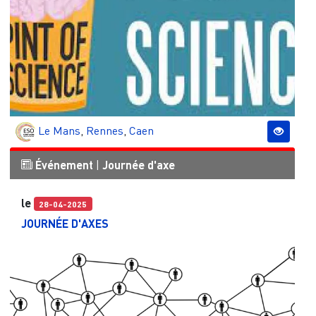
Le Mans
,
Rennes
,
Caen
Événement
|
Journée d'axe
le
28-04-2025
JOURNÉE D'AXES