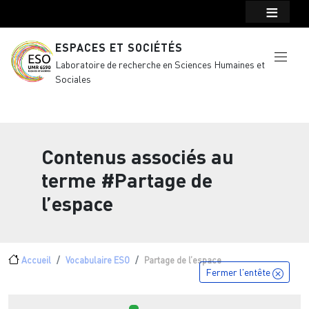
Menu top Header
Aller au contenu principal
ESPACES ET SOCIÉTÉS
Laboratoire de recherche en Sciences Humaines et
Sociales
Contenus associés au
terme
#Partage de
l’espace
Fil d'Ariane
Accueil
Vocabulaire ESO
Partage de l’espace
Fermer l'entête