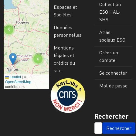
Collection
Espaces et
ESO HAL-
Sociétés
SHS
Données
5
Atlas
personnelles
sociaux ESO
Mentions
Créer un
légales et
6
compte
crédits du
site
Se connecter
Leaflet
|
©
Image
OpenStreetMap
Mot de passe
contributors
Rechercher
SEARCH