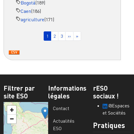
Bogotá
(189)
Caen
(186)
agriculture
(171)
Pagination
Page courante
Page
Page
Page suivante
Dernière page
1
2
3
››
»
Filtrer par
Informations
rESO
site ESO
légales
sociaux !
@Espaces
Contact
+
et Sociétés
−
Actualités
Pratiques
ESO