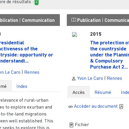
e de résultats :
2
blication
|
Communication
Publication
|
Communica
3
2015
residential
The protection o
activeness of the
the countryside
tryside: opportunity or
under the Planni
nderstandi...
& Compulsory
Purchase Act 2...
on Le Caro
|
Rennes
Yvon Le Caro
|
Rennes
umé
Index
Accès
Résumé
Ind
relevance of rural-urban
Accèder au document
ies to explore exurban and
-to-the-land migrations
een well established. This
Fichier
 seeks to explore this is...