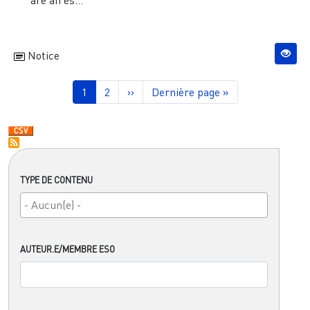
Notice
Pagination
Page courante
Page
Page suivante
Dernière page
1
2
››
Dernière page »
TYPE DE CONTENU
AUTEUR.E/MEMBRE ESO