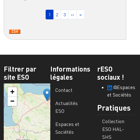
Pagination
Page courante
Page
Page
Page suivante
Dernière page
1
2
3
››
»
Filtrer par
Informations
rESO
site ESO
légales
sociaux !
@Espaces
Contact
+
et Sociétés
−
Actualités
Pratiques
ESO
Collection
Espaces et
ESO HAL-
Sociétés
SHS