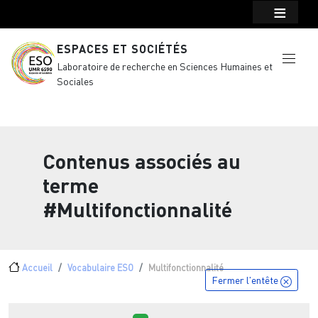
Menu top Header
Aller au contenu principal
ESPACES ET SOCIÉTÉS
Laboratoire de recherche en Sciences Humaines et
Sociales
Contenus associés au
terme
#Multifonctionnalité
Fil d'Ariane
Accueil
Vocabulaire ESO
Multifonctionnalité
Fermer l'entête