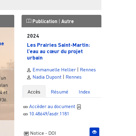
Publication
|
Autre
2024
me
Les Prairies Saint-Martin:
l’eau au cœur du projet
urbain
Emmanuelle Hellier
|
Rennes
Nadia Dupont
|
Rennes
’un
plan
Accès
Résumé
Index
4 et
936.
Accèder au document
10.48649/asdr.1181
e
Notice - DOI