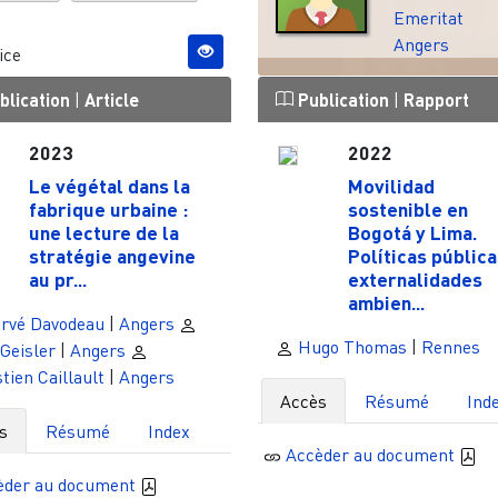
Emeritat
Angers
ice
blication
|
Article
Publication
|
Rapport
2023
2022
Le végétal dans la
Movilidad
fabrique urbaine :
sostenible en
une lecture de la
Bogotá y Lima.
stratégie angevine
Políticas pública
au pr...
externalidades
ambien...
rvé Davodeau
|
Angers
Hugo Thomas
|
Rennes
 Geisler
|
Angers
tien Caillault
|
Angers
Accès
Résumé
Ind
s
Résumé
Index
Accèder au document
èder au document