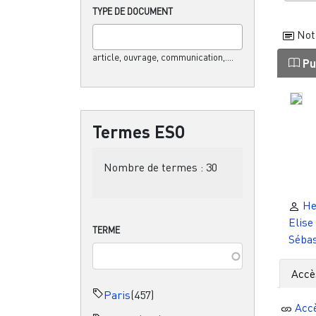
TYPE DE DOCUMENT
Not
article, ouvrage, communication,....
Pu
Termes ESO
Nombre de termes :
30
He
Elise
TERME
Sébas
Accè
Paris
(457)
Acc