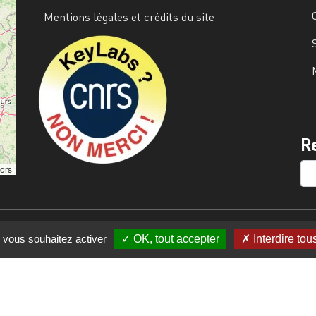
Mentions légales et crédits du site
Image
R
SE
tors
e vous souhaitez activer
OK, tout accepter
Interdire tou
s