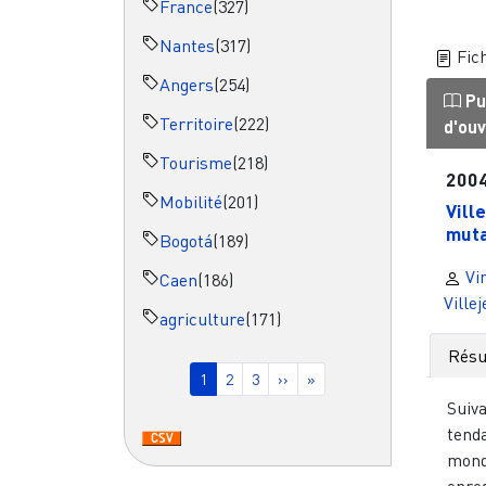
France
(327)
Nantes
(317)
Fich
Angers
(254)
Pu
Territoire
(222)
d'ou
Tourisme
(218)
200
Mobilité
(201)
Vill
muta
Bogotá
(189)
Vi
Caen
(186)
Ville
agriculture
(171)
Pagination
Rés
Page courante
Page
Page
Page suivante
Dernière page
1
2
3
››
»
Suiva
tend
mond