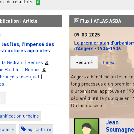
e de résultats :
8
blication
|
Article
Flux |
ATLAS ASDA
09-03-2025
2
Le premier plan d’urbanis
 les îles, l’impensé des
d’Angers : 1934-1936...
astructures agricoles
Résumé
Index
ïla Bedrani
|
Rennes
e Bailleul
|
Rennes
Angers a bénéficié au terme d
François Inserguet
|
long processus d’un premier 
es
d’urbanisme, approuvé en 193
déclaré d’utilité publique en 1
x
Du fait du seco...
anification urbaine
Jean
Soumagn
sulaire
agriculture