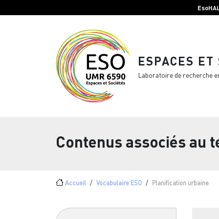
Menu top Header
Aller au contenu principal
EsoHA
ESPACES ET
Laboratoire de recherche e
Contenus associés au 
Fil d'Ariane
Accueil
Vocabulaire ESO
Planification urbaine