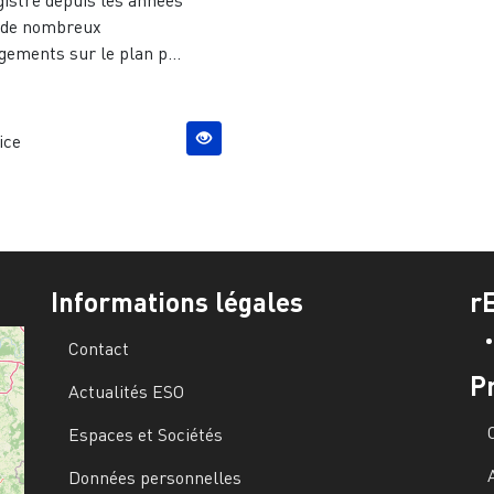
gistre depuis les années
 de nombreux
ements sur le plan p...
ice
Informations légales
r
Contact
P
Actualités ESO
Espaces et Sociétés
Données personnelles