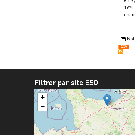
enre
1970
chang
Not
Filtrer par site ESO
+
−