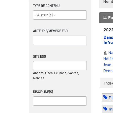
Nombr
TYPE DE CONTENU
Pu
202
AUTEUR.E/MEMBRE ESO
Dans
infr
Na
SITE ESO
Hélèn
Jean-
Renn
Angers, Caen, Le Mans, Nantes,
Rennes
Inde
DISCIPLINE(S)
Pl
In