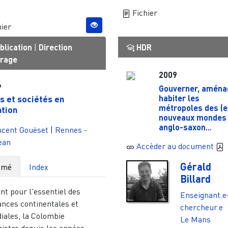
Fichier
ier
blication
|
Direction
HDR
vrage
2009
4
Gouverner, aména
habiter les
es et sociétés en
métropoles des (e
tion
nouveaux mondes
anglo-saxon...
ncent Gouëset
|
Rennes -
jean
Accèder au document
Gérald
umé
Index
Billard
nt pour l'essentiel des
Enseignant.e
ances continentales et
chercheur.e
iales, la Colombie
Le Mans