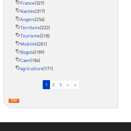
France
(327)
Nantes
(317)
Angers
(254)
Territoire
(222)
Tourisme
(218)
Mobilité
(201)
Bogotá
(189)
Caen
(186)
agriculture
(171)
Pagination
Page courante
Page
Page
Page suivante
Dernière page
1
2
3
››
»