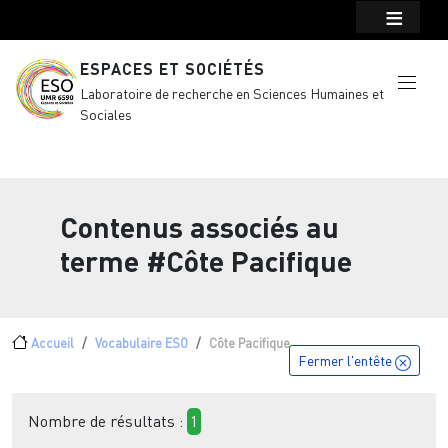
Menu top Header
Aller au contenu principal
ESPACES ET SOCIÉTÉS
Laboratoire de recherche en Sciences Humaines et
Sociales
Contenus associés au
terme
#Côte Pacifique
Fil d'Ariane
Accueil
Vocabulaire ESO
Côte Pacifique
Fermer l'entête
Nombre de résultats :
1