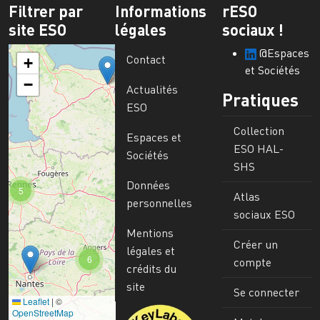
Filtrer par
Informations
rESO
site ESO
légales
sociaux !
@Espaces
Contact
+
et Sociétés
−
Actualités
Pratiques
ESO
Collection
Espaces et
ESO HAL-
Sociétés
SHS
Données
5
Atlas
personnelles
sociaux ESO
Mentions
Créer un
légales et
6
compte
crédits du
site
Se connecter
Leaflet
|
©
Image
OpenStreetMap