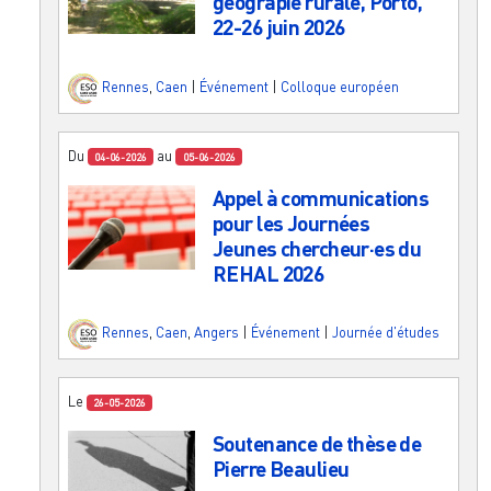
géograpie rurale, Porto,
22-26 juin 2026
Rennes
,
Caen
|
Événement
|
Colloque européen
Du
au
04-06-2026
05-06-2026
Appel à communications
pour les Journées
Jeunes chercheur·es du
REHAL 2026
Rennes
,
Caen
,
Angers
|
Événement
|
Journée d'études
Le
26-05-2026
Soutenance de thèse de
Pierre Beaulieu