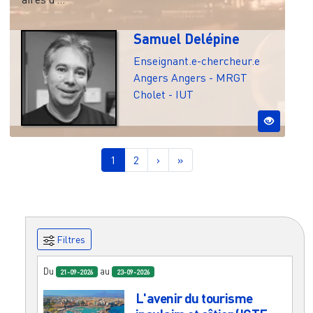
Samuel Delépine
Enseignant.e-chercheur.e
Angers
Angers - MRGT
Cholet - IUT
Pagination
Page courante
Page
Page suivante
Dernière page
1
2
›
»
Filtres
Du
au
21-09-2026
23-09-2026
L'avenir du tourisme