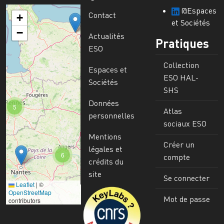
@Espaces
Contact
+
et Sociétés
−
Actualités
Pratiques
ESO
Collection
Espaces et
ESO HAL-
Sociétés
SHS
Données
5
Atlas
personnelles
sociaux ESO
Mentions
Créer un
légales et
6
compte
crédits du
site
Se connecter
Leaflet
|
©
Image
OpenStreetMap
Mot de passe
contributors