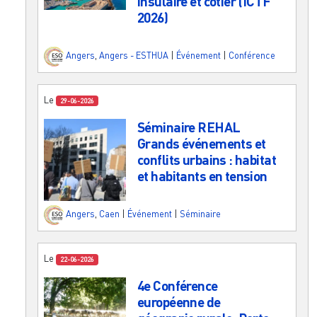
insulaire et côtier (ICTF
2026)
Angers
,
Angers - ESTHUA
|
Événement
|
Conférence
Le
29-06-2026
Séminaire REHAL
Grands événements et
conflits urbains : habitat
et habitants en tension
Angers
,
Caen
|
Événement
|
Séminaire
Le
22-06-2026
4e Conférence
européenne de