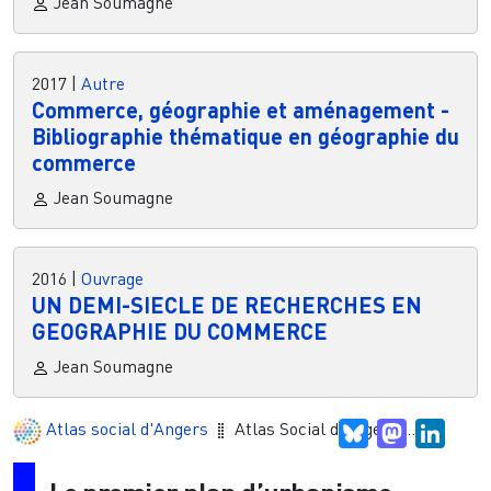
Jean Soumagne
2017
|
Autre
Commerce, géographie et aménagement -
Bibliographie thématique en géographie du
commerce
Jean Soumagne
2016
|
Ouvrage
UN DEMI-SIECLE DE RECHERCHES EN
GEOGRAPHIE DU COMMERCE
Jean Soumagne
Atlas social d'Angers
Atlas Social d'Angers ...
Bluesky
Mastodon
Linke