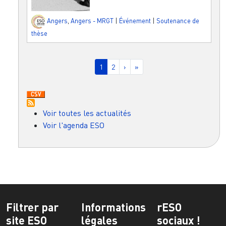
Angers
,
Angers - MRGT
|
Événement
|
Soutenance de
thèse
Pagination
Page courante
Page
Page suivante
Dernière page
1
2
›
»
Voir toutes les actualités
Voir l'agenda ESO
Filtrer par
Informations
rESO
site ESO
légales
sociaux !