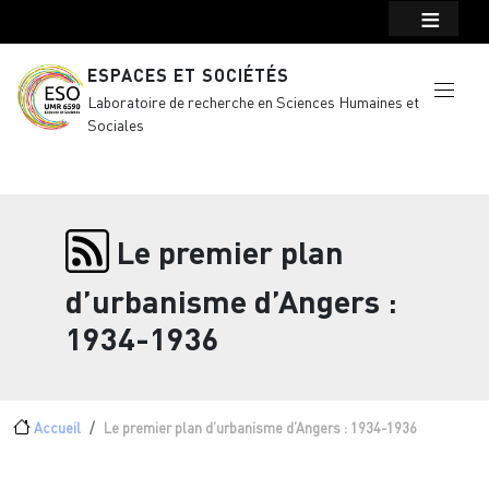
Menu top Header
Aller au contenu principal
ESPACES ET SOCIÉTÉS
Laboratoire de recherche en Sciences Humaines et
Sociales
Le premier plan
d’urbanisme d’Angers :
1934-1936
Fil d'Ariane
Accueil
Le premier plan d’urbanisme d’Angers : 1934-1936