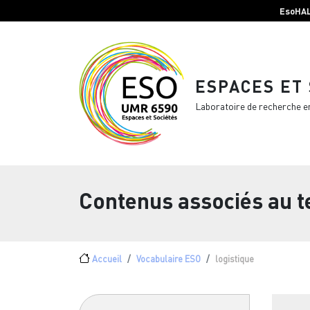
Menu top Header
Aller au contenu principal
EsoHA
ESPACES ET
Laboratoire de recherche e
Contenus associés au 
Fil d'Ariane
Accueil
Vocabulaire ESO
logistique