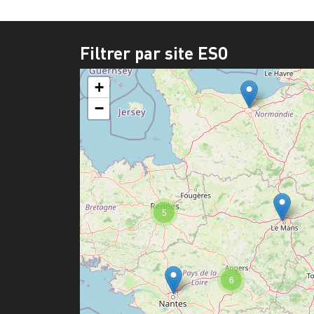
Filtrer par site ESO
+
−
5
6