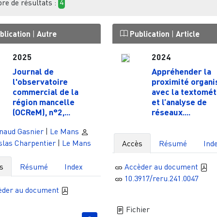
e de résultats :
4
blication
|
Autre
Publication
|
Article
2025
2024
Journal de
Appréhender la
l'observatoire
proximité organi
commercial de la
avec la textomét
région mancelle
et l’analyse de
(OCReM), n°2,...
réseaux....
naud Gasnier
|
Le Mans
slas Charpentier
|
Le Mans
Accès
Résumé
Ind
s
Résumé
Index
Accèder au document
10.3917/reru.241.0047
èder au document
Fichier