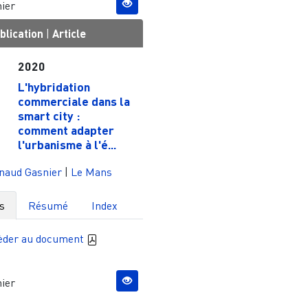
ier
blication
|
Article
2020
L'hybridation
commerciale dans la
smart city :
comment adapter
l'urbanisme à l'é...
naud Gasnier
|
Le Mans
s
Résumé
Index
èder au document
ier