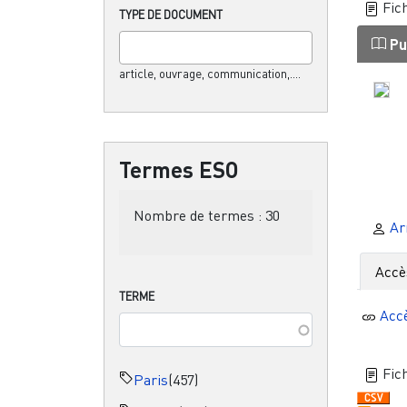
Fich
TYPE DE DOCUMENT
Pu
article, ouvrage, communication,....
Termes ESO
Nombre de termes :
30
Ar
Accè
TERME
Acc
Fich
Paris
(457)