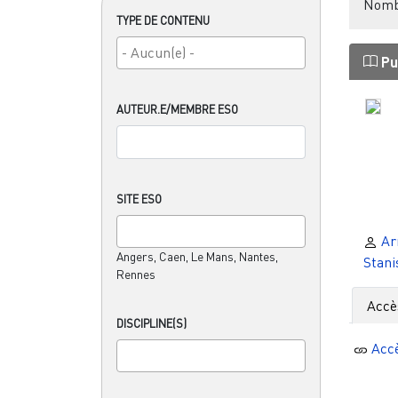
Nombr
TYPE DE CONTENU
Pu
AUTEUR.E/MEMBRE ESO
SITE ESO
Ar
Angers, Caen, Le Mans, Nantes,
Stani
Rennes
Accè
DISCIPLINE(S)
Acc