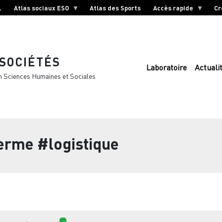
L
Atlas sociaux ESO
Atlas des Sports
Accès rapide
Cr
 SOCIÉTÉS
Laboratoire
Actuali
n Sciences Humaines et Sociales
terme
#logistique