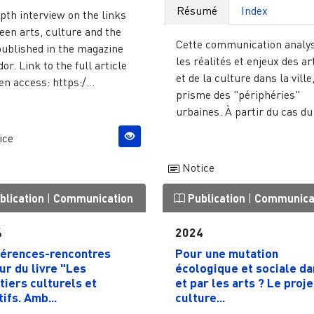
Résumé
Index
pth interview on the links
een arts, culture and the
Cette communication analy
published in the magazine
les réalités et enjeux des ar
or. Link to the full article
et de la culture dans la ville
en access: https:/...
prisme des "périphéries"
urbaines. À partir du cas du 
ice
Notice
blication
|
Communication
Publication
|
Communica
4
2024
érences-rencontres
Pour une mutation
ur du livre "Les
écologique et sociale da
tiers culturels et
et par les arts ? Le proje
ifs. Amb...
culture...