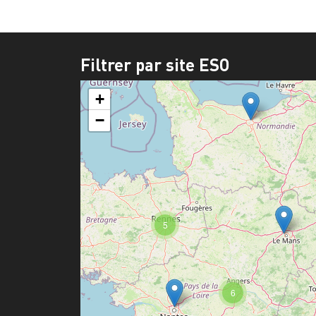
Filtrer par site ESO
+
−
5
6