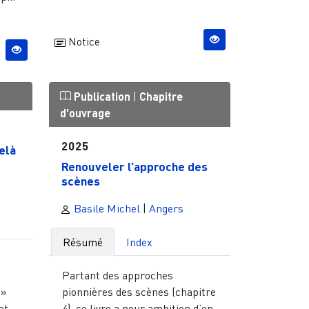
Notice
Publication
|
Chapitre
d'ouvrage
2025
elà
Renouveler l’approche des
scènes
Basile Michel
|
Angers
Résumé
Index
Partant des approches
 »
pionnières des scènes (chapitre
et
4), ce livre a pour ambition d’en