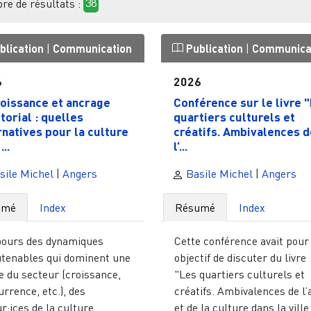
e de résultats :
38
blication
|
Communication
Publication
|
Communica
6
2026
oissance et ancrage
Conférence sur le livre 
torial : quelles
quartiers culturels et
rnatives pour la culture
créatifs. Ambivalences d
...
l’...
sile Michel
|
Angers
Basile Michel
|
Angers
umé
Index
Résumé
Index
bours des dynamiques
Cette conférence avait pour
utenables qui dominent une
objectif de discuter du livre
e du secteur (croissance,
"Les quartiers culturels et
rrence, etc.), des
créatifs. Ambivalences de l’
r·ices de la culture
et de la culture dans la ville 