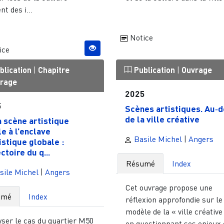
nt des i...
Notice
ice
blication
|
Chapitre
Publication
|
Ouvrage
vrage
2025
5
Scènes artistiques. Au‑d
de la ville créative
a scène artistique
le à l’enclave
Basile Michel
|
Angers
istique globale :
ctoire du q...
Résumé
Index
sile Michel
|
Angers
Cet ouvrage propose une
umé
Index
réflexion approfondie sur le
modèle de la « ville créative
yser le cas du quartier M50
en questionnant ses enjeux 