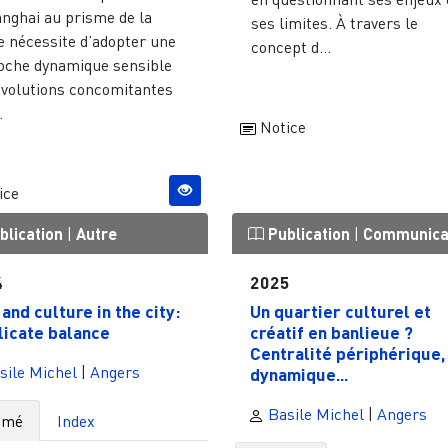
anghai au prisme de la
ses limites. À travers le
e nécessite d’adopter une
concept d...
oche dynamique sensible
évolutions concomitantes
.
Notice
ice
blication
|
Autre
Publication
|
Communica
4
2025
 and culture in the city:
Un quartier culturel et
licate balance
créatif en banlieue ?
Centralité périphérique,
sile Michel
|
Angers
dynamique...
Basile Michel
|
Angers
umé
Index