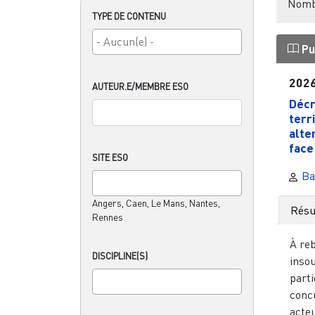
Nombr
TYPE DE CONTENU
Pu
202
AUTEUR.E/MEMBRE ESO
Décr
terri
alte
face 
SITE ESO
Ba
Angers, Caen, Le Mans, Nantes,
Rés
Rennes
À re
DISCIPLINE(S)
inso
parti
concu
acteu