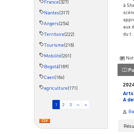
France
(327)
à Sh
scèn
Nantes
(317)
appr
Angers
(254)
aux 
du t..
Territoire
(222)
Tourisme
(218)
Mobilité
(201)
Not
Bogotá
(189)
Pu
Caen
(186)
202
agriculture
(171)
Arts
Pagination
A de
Page courante
Page
Page
Page suivante
Dernière page
1
2
3
››
»
Ba
Rés