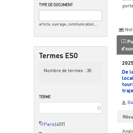
TYPE DE DOCUMENT
porte
article, ouvrage, communication,....
Not
Pu
d'ou
Termes ESO
202
Nombre de termes :
30
De l
loca
tour
traje
TERME
Ba
Rés
Paris
(457)
Anal