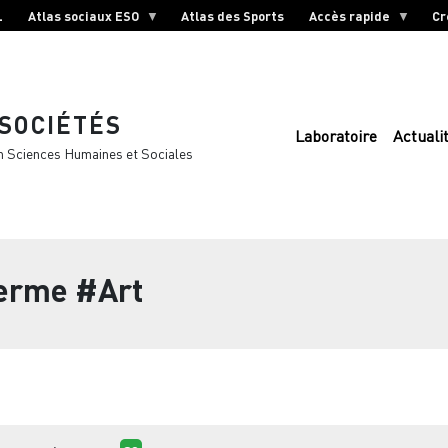
L
Atlas sociaux ESO
Atlas des Sports
Accès rapide
Cr
 SOCIÉTÉS
Laboratoire
Actuali
n Sciences Humaines et Sociales
terme
#Art