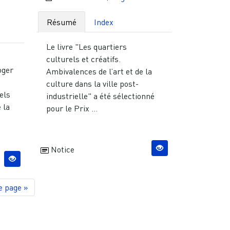
Résumé
Index
Le livre "Les quartiers
culturels et créatifs.
oger
Ambivalences de l’art et de la
culture dans la ville post-
els
industrielle" a été sélectionné
 la
pour le Prix ...
Notice
e
e page
e page »