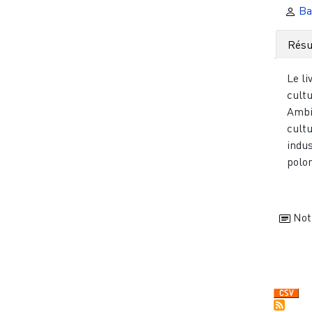
Ba
Rés
Le li
cultu
Ambiv
cultu
indus
polon
Not
Pagi