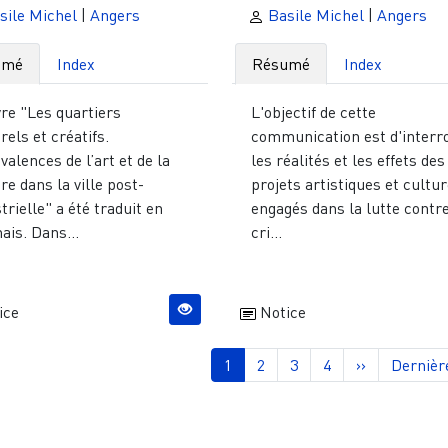
sile Michel
|
Angers
Basile Michel
|
Angers
umé
Index
Résumé
Index
vre "Les quartiers
L'objectif de cette
rels et créatifs.
communication est d'interr
alences de l’art et de la
les réalités et les effets des
re dans la ville post-
projets artistiques et cultur
trielle" a été traduit en
engagés dans la lutte contre
ais. Dans...
cri...
ice
Notice
nation
Page courante
Page
Page
Page
Page suivant
Dernièr
1
2
3
4
››
Dernièr