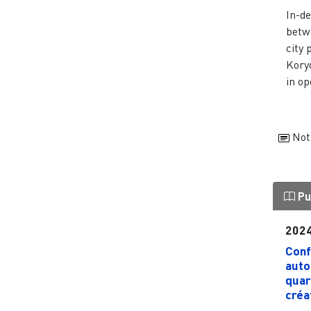
In-de
betw
city 
Koryd
in op
Not
Pu
202
Conf
auto
quar
créat