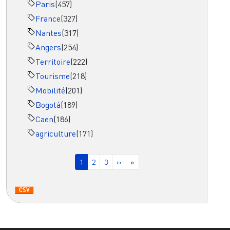
Paris
(457)
France
(327)
Nantes
(317)
Angers
(254)
Territoire
(222)
Tourisme
(218)
Mobilité
(201)
Bogotá
(189)
Caen
(186)
agriculture
(171)
Pagination
Page courante
Page
Page
Page suivante
Dernière page
1
2
3
››
»