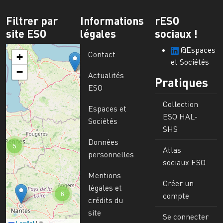
Filtrer par
Informations
rESO
site ESO
légales
sociaux !
@Espaces
Contact
+
et Sociétés
−
Actualités
Pratiques
ESO
Collection
Espaces et
ESO HAL-
Sociétés
SHS
Données
5
Atlas
personnelles
sociaux ESO
Mentions
Créer un
légales et
6
compte
crédits du
site
Se connecter
Leaflet
|
©