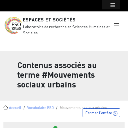
Menu top Header
Aller au contenu principal
ESPACES ET SOCIÉTÉS
Laboratoire de recherche en Sciences Humaines et
Sociales
Contenus associés au
terme
#Mouvements
sociaux urbains
Fil d'Ariane
Accueil
Vocabulaire ESO
Mouvements sociaux urbains
Fermer l'entête