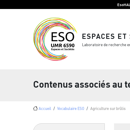
Menu top Header
Aller au contenu principal
EsoHA
ESPACES ET
Laboratoire de recherche e
Contenus associés au 
Fil d'Ariane
Accueil
Vocabulaire ESO
Agriculture sur brûlis