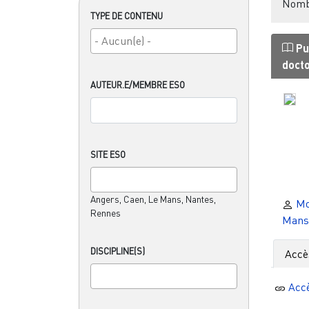
Nombr
TYPE DE CONTENU
Pu
doct
AUTEUR.E/MEMBRE ESO
SITE ESO
Angers, Caen, Le Mans, Nantes,
Mo
Rennes
Mans
DISCIPLINE(S)
Accè
Acc