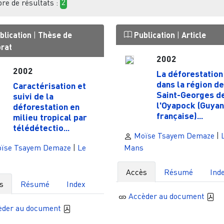
e de résultats :
2
blication
|
Thèse de
Publication
|
Article
orat
2002
2002
La déforestation
dans la région de
Caractérisation et
Saint-Georges d
suivi de la
l'Oyapock (Guya
déforestation en
française)...
milieu tropical par
télédétectio...
Moïse Tsayem Demaze
|
ïse Tsayem Demaze
|
Le
Mans
Accès
Résumé
Ind
s
Résumé
Index
Accèder au document
èder au document