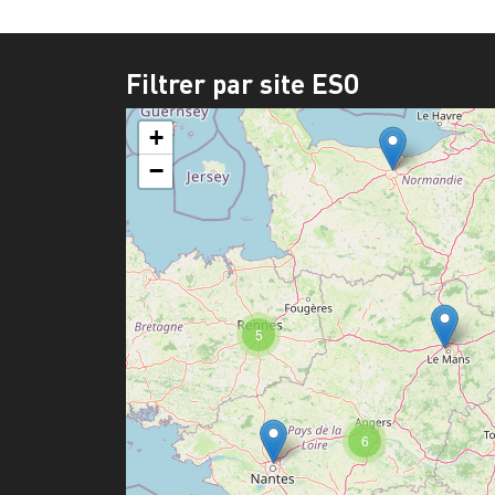
Filtrer par site ESO
+
−
5
6